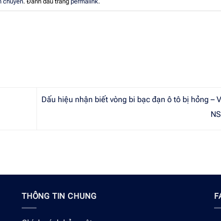
n chuyển
. Đánh dấu trang
permalink
.
Dấu hiệu nhận biết vòng bi bạc đạn ô tô bị hỏng – 
N
THÔNG TIN CHUNG
F