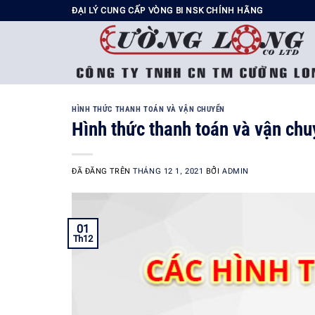
Chuyển
ĐẠI LÝ CUNG CẤP VÒNG BI NSK CHÍNH HÃNG
đến
nội
dung
HÌNH THỨC THANH TOÁN VÀ VẬN CHUYỂN
Hình thức thanh toán và vận ch
ĐÃ ĐĂNG TRÊN
THÁNG 12 1, 2021
BỞI
ADMIN
01
Th12