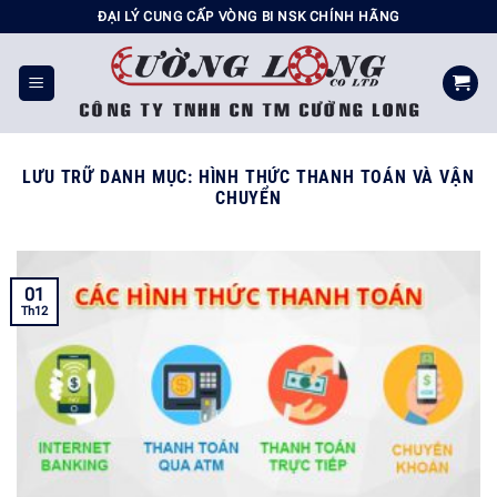
Chuyển
ĐẠI LÝ CUNG CẤP VÒNG BI NSK CHÍNH HÃNG
đến
nội
dung
LƯU TRỮ DANH MỤC:
HÌNH THỨC THANH TOÁN VÀ VẬN
CHUYỂN
01
Th12