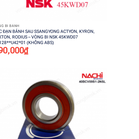
+
G BI BÁNH
C ĐẠN BÁNH SAU SSANGYONG ACTYON, KYRON,
XTON, RODIUS – VÒNG BI NSK 45KWD07
128**U42*01 (KHÔNG ABS)
90,000
₫
Add to
wishlist