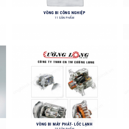
VÒNG BI CÔNG NGHIỆP
11 SẢN PHẨM
VÒNG BI MÁY PHÁT- LỐC LẠNH
23 SẢN PHẨM