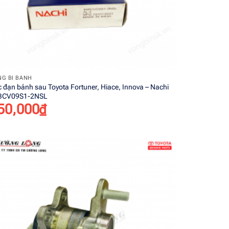
+
G BI BÁNH
 đạn bánh sau Toyota Fortuner, Hiace, Innova – Nachi
BCV09S1-2NSL
50,000
₫
Add to
wishlist