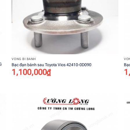
+
VÒNG BI BÁNH
VÒN
G
Bạc đạn bánh sau Toyota Vios 42410-0D090
Bạ
1,100,000
₫
1
o
Add to
st
wishlist