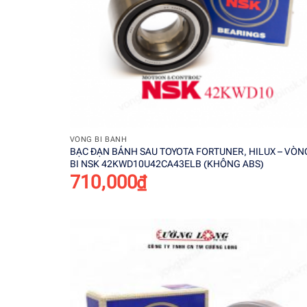
+
VÒNG BI BÁNH
BẠC ĐẠN BÁNH SAU TOYOTA FORTUNER, HILUX – VÒN
BI NSK 42KWD10U42CA43ELB (KHÔNG ABS)
710,000
₫
Add t
wishli