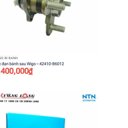
+
G BI BÁNH
c đạn bánh sau Wigo – 42410-B6012
,400,000
₫
Add to
wishlist