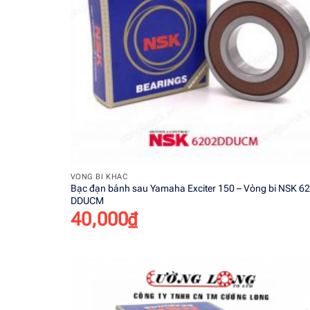
+
VÒNG BI KHÁC
Bạc đạn bánh sau Yamaha Exciter 150 – Vòng bi NSK 6
DDUCM
40,000
₫