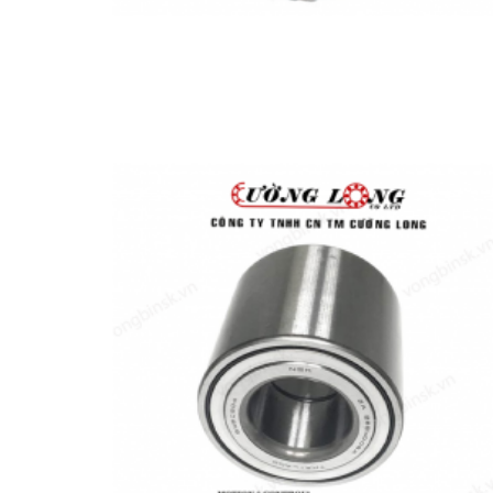
Add t
wishli