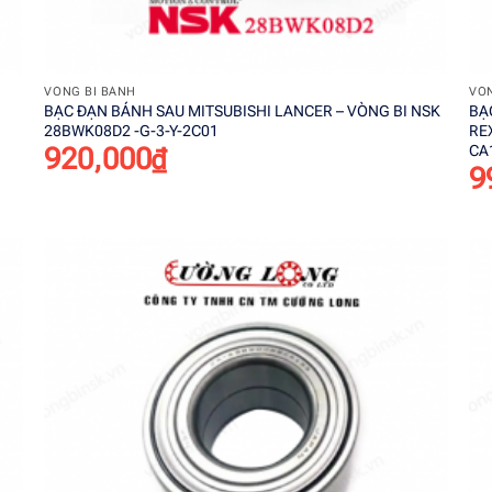
+
VÒNG BI BÁNH
VÒN
BẠC ĐẠN BÁNH SAU MITSUBISHI LANCER – VÒNG BI NSK
BẠ
28BWK08D2 -G-3-Y-2C01
RE
CA
920,000
₫
9
o
Add to
st
wishlist