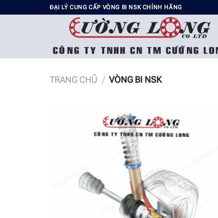
Chuyển
ĐẠI LÝ CUNG CẤP VÒNG BI NSK CHÍNH HÃNG
đến
nội
dung
TRANG CHỦ
/
VÒNG BI NSK