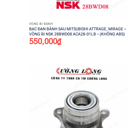
+
VÒNG BI BÁNH
BẠC ĐẠN BÁNH SAU MITSUBISHI ATTRAGE, MIRAGE –
VÒNG BI NSK 28BWD08 ACA28-01LB – (KHÔNG ABS)
550,000
₫
Add t
wishli