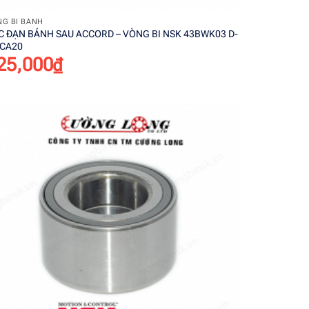
G BI BÁNH
C ĐẠN BÁNH SAU ACCORD – VÒNG BI NSK 43BWK03 D-
2CA20
25,000
₫
Add to
wishlist