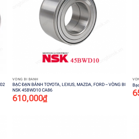
+
VÒNG BI BÁNH
VÒN
202
BẠC ĐẠN BÁNH TOYOTA, LEXUS, MAZDA, FORD – VÒNG BI
Bạc
NSK 45BWD10 CA86
6
610,000
₫