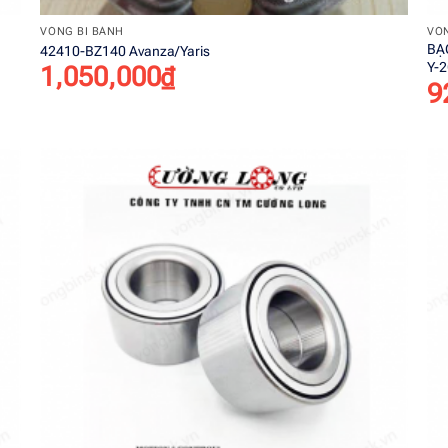
VÒNG BI BÁNH
VÒN
BẠ
42410-BZ140 Avanza/Yaris
Y-
1,050,000
₫
9
o
Add to
st
wishlist