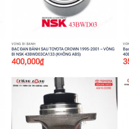
+
VÒNG BI BÁNH
VÒN
BẠC ĐẠN BÁNH SAU TOYOTA CROWN 1995-2001 – VÒNG
Bạc
BI NSK 43BWD03CA133 (KHÔNG ABS)
40
400,000
₫
3
o
Add to
st
wishlist