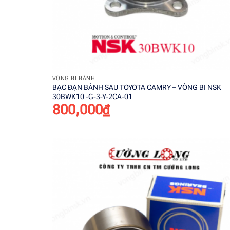
+
VÒNG BI BÁNH
BẠC ĐẠN BÁNH SAU TOYOTA CAMRY – VÒNG BI NSK
30BWK10 -G-3-Y-2CA-01
800,000
₫
Add t
wishli