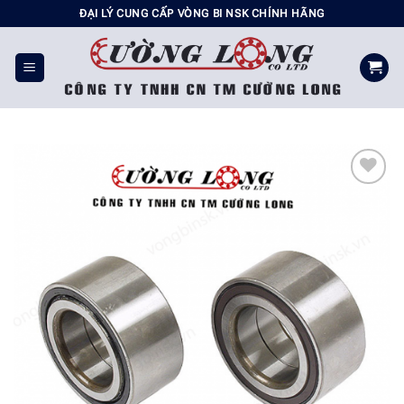
Chuyển
ĐẠI LÝ CUNG CẤP VÒNG BI NSK CHÍNH HÃNG
đến
nội
dung
Add to
wishlist