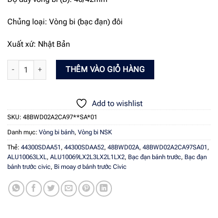
Chủng loại: Vòng bi (bạc đạn) đôi
Xuất xứ: Nhật Bản
Bạc đạn bánh trước honda Civic 06-12, Accord 03-07 - NSK 48BWD0
THÊM VÀO GIỎ HÀNG
Add to wishlist
SKU:
48BWD02A2CA97**SA*01
Danh mục:
Vòng bi bánh
,
Vòng bi NSK
Thẻ:
44300SDAA51
,
44300SDAA52
,
48BWD02A
,
48BWD02A2CA97SA01
,
ALU10063LXL
,
ALU10069LX2L3LX2L1LX2
,
Bạc đạn bánh trước
,
Bạc đạn
bánh trước civic
,
Bi moay ơ bánh trước Civic