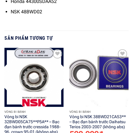
Honda 44300SDAA52
NSK 48BWD02
SẢN PHẨM TƯƠNG TỰ
Add to
Add to
wishlist
wishlist
VÒNG BI BÁNH
VÒNG BI BÁNH
Vòng bi NSK
Vòng bi NSK 38BWD21CA53**
32BWD05CA75**P5A** – Bạc
– Bạc đạn bánh trước Daihatsu
đạn bánh trước cressida 1988-
Terios 2003-2007 (không abs)
96, crown 95-01 (không abs)