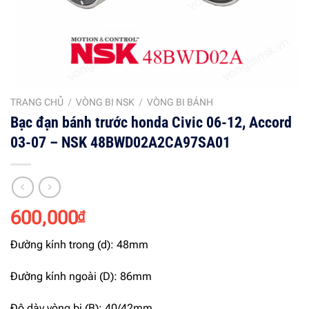
TRANG CHỦ
/
VÒNG BI NSK
/
VÒNG BI BÁNH
Bạc đạn bánh trước honda Civic 06-12, Accord
03-07 – NSK 48BWD02A2CA97SA01
600,000
₫
Đường kính trong (d): 48mm
Đường kính ngoài (D): 86mm
Độ dày vòng bi (B): 40/42mm