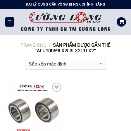
Chuyển
ĐẠI LÝ CUNG CẤP VÒNG BI NSK CHÍNH HÃNG
đến
nội
dung
TRANG CHỦ
/
SẢN PHẨM ĐƯỢC GẮN THẺ
“ALU10069LX2L3LX2L1LX2”
Add to
wishlist