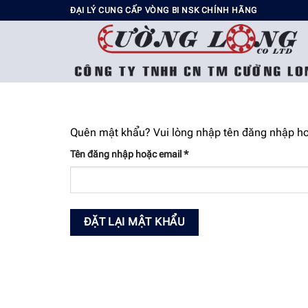
Chuyển
ĐẠI LÝ CUNG CẤP VÒNG BI NSK CHÍNH HÃNG
đến
nội
dung
Quên mật khẩu? Vui lòng nhập tên đăng nhập hoặ
Bắt
Tên đăng nhập hoặc email
*
buộc
ĐẶT LẠI MẬT KHẨU