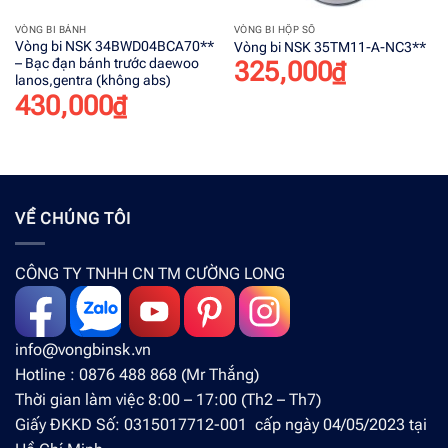
VÒNG BI BÁNH
VÒNG BI HỘP SỐ
Vòng bi NSK 34BWD04BCA70**
Vòng bi NSK 35TM11-A-NC3**
– Bạc đạn bánh trước daewoo
325,000
₫
lanos,gentra (không abs)
430,000
₫
VỀ CHÚNG TÔI
CÔNG TY TNHH CN TM CƯỜNG LONG
info@vongbinsk.vn
Hotline : 0876 488 868 (Mr Thắng)
Thời gian làm việc 8:00 – 17:00 (Th2 – Th7)
Giấy ĐKKD Số: 0315017712-001 cấp ngày 04/05/2023 tại