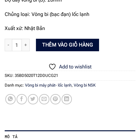
Chủng loại: Vòng bi (bạc đạn) lốc lạnh
Xuất xứ: Nhật Bản
Vòng bi NSK 35BD5020T12DDUCG21 - Bạc đạn lốc lạnh số lượng
THÊM VÀO GIỎ HÀNG
Add to wishlist
SKU:
35BD5020T12DDUCG21
Danh mục:
Vòng bi máy phát- lốc lạnh
,
Vòng bi NSK
MÔ TẢ