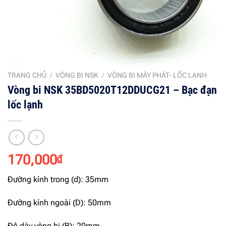
TRANG CHỦ
/
VÒNG BI NSK
/
VÒNG BI MÁY PHÁT- LỐC LẠNH
Vòng bi NSK 35BD5020T12DDUCG21 – Bạc đạn
lốc lạnh
170,000
₫
Đường kính trong (d): 35mm
Đường kính ngoài (D): 50mm
Độ dày vòng bi (B): 20mm