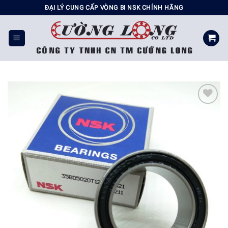
Chuyển
ĐẠI LÝ CUNG CẤP VÒNG BI NSK CHÍNH HÃNG
đến
nội
dung
Add to
wishlist