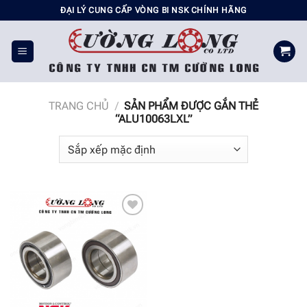
Chuyển
ĐẠI LÝ CUNG CẤP VÒNG BI NSK CHÍNH HÃNG
đến
nội
dung
TRANG CHỦ
/
SẢN PHẨM ĐƯỢC GẮN THẺ
“ALU10063LXL”
Add to
wishlist