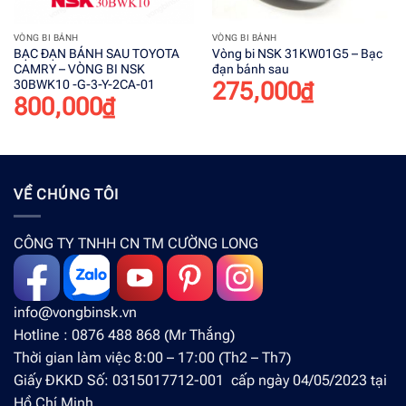
VÒNG BI BÁNH
VÒNG BI BÁNH
BẠC ĐẠN BÁNH SAU TOYOTA
Vòng bi NSK 31KW01G5 – Bạc
CAMRY – VÒNG BI NSK
đạn bánh sau
30BWK10 -G-3-Y-2CA-01
275,000
₫
800,000
₫
VỀ CHÚNG TÔI
CÔNG TY TNHH CN TM CƯỜNG LONG
info@vongbinsk.vn
Hotline : 0876 488 868 (Mr Thắng)
Thời gian làm việc 8:00 – 17:00 (Th2 – Th7)
Giấy ĐKKD Số: 0315017712-001 cấp ngày 04/05/2023 tại
Hồ Chí Minh