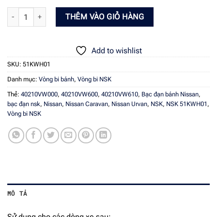
BẠC ĐẠN BÁNH TRƯỚC NISSAN CARAVAN, URVAN 2001 - 2012 (KHÔN
THÊM VÀO GIỎ HÀNG
Add to wishlist
SKU:
51KWH01
Danh mục:
Vòng bi bánh
,
Vòng bi NSK
Thẻ:
40210VW000
,
40210VW600
,
40210VW610
,
Bạc đạn bánh Nissan
,
bạc đạn nsk
,
Nissan
,
Nissan Caravan
,
Nissan Urvan
,
NSK
,
NSK 51KWH01
,
Vòng bi NSK
MÔ TẢ
Sử dụng cho các dòng xe sau: