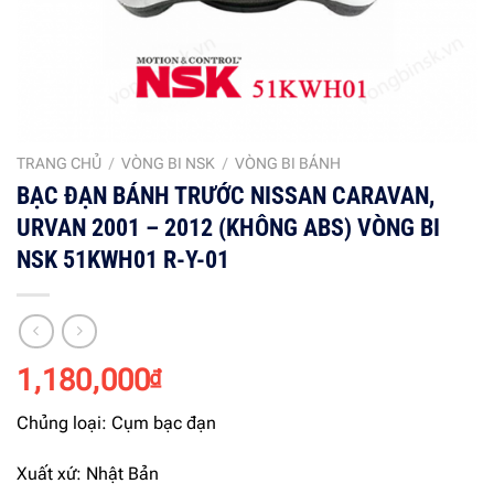
TRANG CHỦ
/
VÒNG BI NSK
/
VÒNG BI BÁNH
BẠC ĐẠN BÁNH TRƯỚC NISSAN CARAVAN,
URVAN 2001 – 2012 (KHÔNG ABS) VÒNG BI
NSK 51KWH01 R-Y-01
1,180,000
₫
Chủng loại: Cụm bạc đạn
Xuất xứ: Nhật Bản