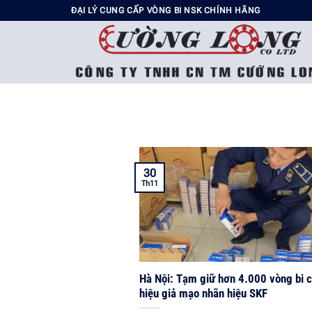
Chuyển
ĐẠI LÝ CUNG CẤP VÒNG BI NSK CHÍNH HÃNG
đến
nội
dung
30
Th11
Hà Nội: Tạm giữ hơn 4.000 vòng bi c
hiệu giả mạo nhãn hiệu SKF