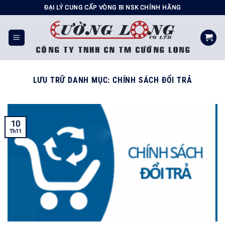
Chuyển
ĐẠI LÝ CUNG CẤP VÒNG BI NSK CHÍNH HÃNG
đến
nội
dung
LƯU TRỮ DANH MỤC:
CHÍNH SÁCH ĐỔI TRẢ
10
Th11