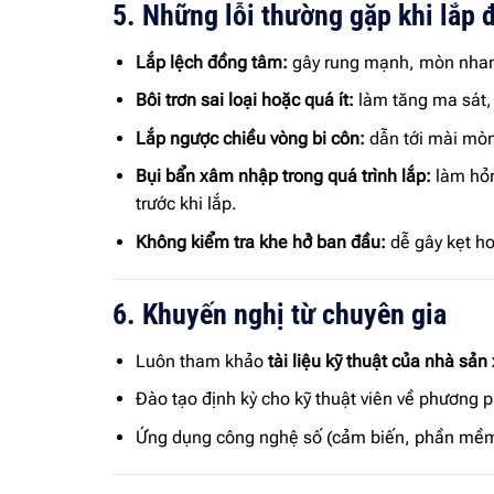
5. Những lỗi thường gặp khi lắp đ
Lắp lệch đồng tâm:
gây rung mạnh, mòn nhanh
Bôi trơn sai loại hoặc quá ít:
làm tăng ma sát,
Lắp ngược chiều vòng bi côn:
dẫn tới mài mòn
Bụi bẩn xâm nhập trong quá trình lắp:
làm hỏn
trước khi lắp.
Không kiểm tra khe hở ban đầu:
dễ gây kẹt h
6. Khuyến nghị từ chuyên gia
Luôn tham khảo
tài liệu kỹ thuật của nhà sản
Đào tạo định kỳ cho kỹ thuật viên về phương ph
Ứng dụng công nghệ số (cảm biến, phần mềm g