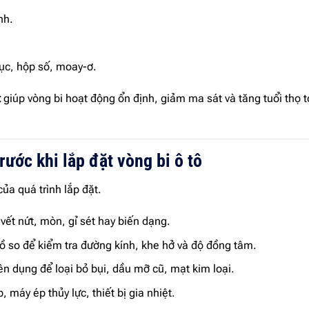
nh.
rục, hộp số, moay-ơ.
t
giúp vòng bi hoạt động ổn định, giảm ma sát và tăng tuổi thọ 
rước khi lắp đặt vòng bi ô tô
ủa quá trình lắp đặt.
vết nứt, mòn, gỉ sét hay biến dạng.
 so để kiểm tra đường kính, khe hở và độ đồng tâm.
n dụng để loại bỏ bụi, dầu mỡ cũ, mạt kim loại.
, máy ép thủy lực, thiết bị gia nhiệt.