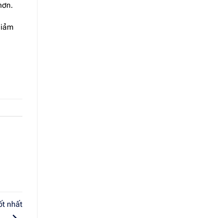
hơn.
giảm
ốt nhất