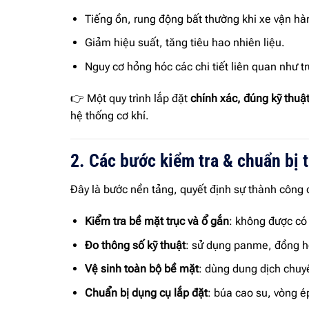
Tiếng ồn, rung động bất thường khi xe vận hà
Giảm hiệu suất, tăng tiêu hao nhiên liệu.
Nguy cơ hỏng hóc các chi tiết liên quan như t
👉 Một quy trình lắp đặt
chính xác, đúng kỹ thuậ
hệ thống cơ khí.
2. Các bước kiểm tra & chuẩn bị t
Đây là bước nền tảng, quyết định sự thành công c
Kiểm tra bề mặt trục và ổ gắn
: không được có 
Đo thông số kỹ thuật
: sử dụng panme, đồng hồ
Vệ sinh toàn bộ bề mặt
: dùng dung dịch chuyê
Chuẩn bị dụng cụ lắp đặt
: búa cao su, vòng ép