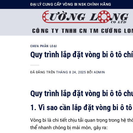
Chuyển
ĐẠI LÝ CUNG CẤP VÒNG BI NSK CHÍNH HÃNG
đến
nội
dung
CHƯA PHÂN LOẠI
Quy trình lắp đặt vòng bi ô tô c
ĐÃ ĐĂNG TRÊN
THÁNG 8 24, 2025
BỞI
ADMIN
Quy trình lắp đặt vòng bi ô tô c
1. Vì sao cần lắp đặt vòng bi ô t
Vòng bi là chi tiết chịu tải quan trọng trong hệ 
thể nhanh chóng bị mài mòn, gây ra: