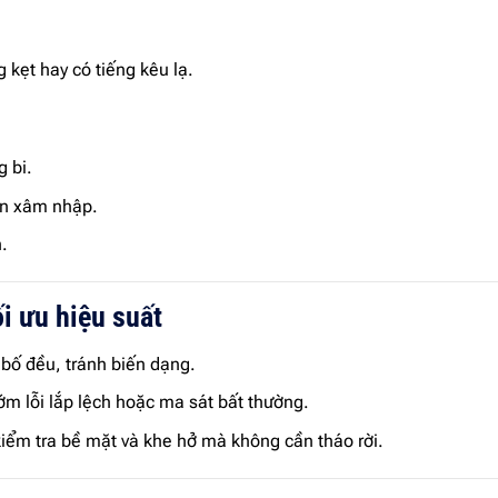
g kẹt hay có tiếng kêu lạ.
g bi.
ẩn xâm nhập.
.
i ưu hiệu suất
bố đều, tránh biến dạng.
ớm lỗi lắp lệch hoặc ma sát bất thường.
kiểm tra bề mặt và khe hở mà không cần tháo rời.