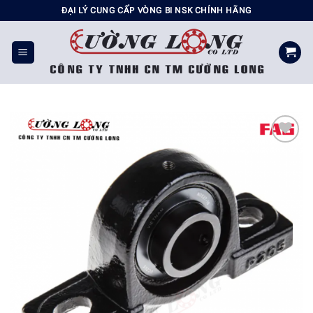
Chuyển
ĐẠI LÝ CUNG CẤP VÒNG BI NSK CHÍNH HÃNG
đến
nội
dung
Add to
wishlist