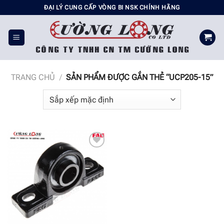
Chuyển
ĐẠI LÝ CUNG CẤP VÒNG BI NSK CHÍNH HÃNG
đến
nội
dung
TRANG CHỦ
/
SẢN PHẨM ĐƯỢC GẮN THẺ “UCP205-15”
Add to
wishlist