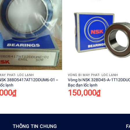
Add to
wishlist
+
MÁY PHÁT- LỐC LẠNH
VÒNG BI MÁY PHÁT- LỐC LẠNH
 NSK 38BD5417AT12DDUM6-01 –
Vòng bi NSK 32BD45-A-1T12DDU
lốc lạnh
Bạc đạn lốc lạnh
000
₫
150,000
₫
THÔNG TIN CHUNG
F