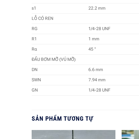
s1
22.2 mm
LỖ CÓ REN
RG
1/4-28 UNF
R1
1 mm
Rα
45 °
ĐẦU BƠM MỠ (VÚ MỠ)
DN
6.6 mm
SWN
7.94 mm
GN
1/4-28 UNF
SẢN PHẨM TƯƠNG TỰ