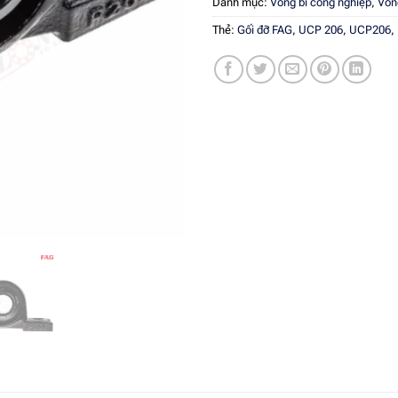
Danh mục:
Vòng bi công nghiệp
,
Vòn
Thẻ:
Gối đỡ FAG
,
UCP 206
,
UCP206
,