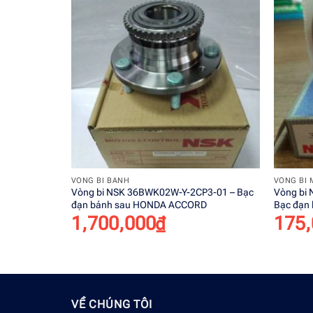
Add to
wishlist
+
+
VÒNG BI BÁNH
VÒNG BI 
Vòng bi NSK 36BWK02W-Y-2CP3-01 – Bạc
Vòng bi
đạn bánh sau HONDA ACCORD
Bạc đạn 
1,700,000
₫
175,
VỀ CHÚNG TÔI