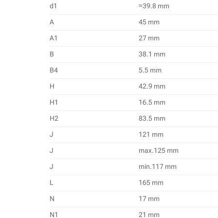
d1
≈39.8 mm
A
45 mm
A1
27 mm
B
38.1 mm
B4
5.5 mm
H
42.9 mm
H1
16.5 mm
H2
83.5 mm
J
121 mm
J
max.125 mm
J
min.117 mm
L
165 mm
N
17 mm
N1
21 mm