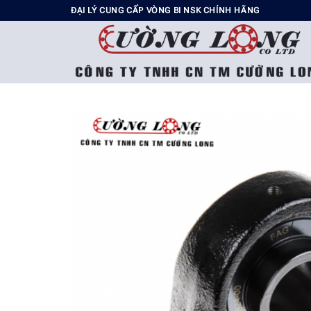
Chuyển
ĐẠI LÝ CUNG CẤP VÒNG BI NSK CHÍNH HÃNG
đến
nội
dung