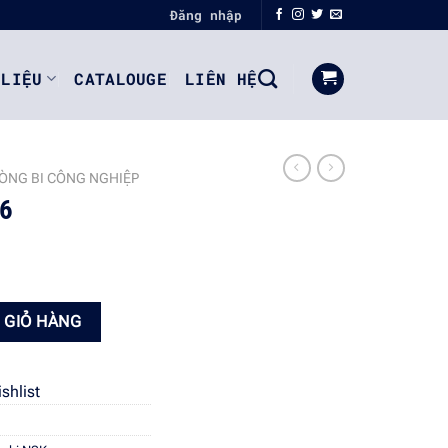
Đăng nhập
 LIỆU
CATALOUGE
LIÊN HỆ
ÒNG BI CÔNG NGHIỆP
06
 GIỎ HÀNG
shlist