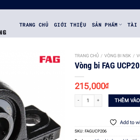
TRANG CHỦ
GIỚI THIỆU
SẢN PHẨM
TÀI
TRANG CHỦ
/
VÒNG BI NSK
/
V
Vòng bi FAG UCP2
Add to
215,000
₫
wishlist
Vòng bi FAG UCP206 số lượng
THÊM VÀO
Add to wi
SKU:
FAGUCP206