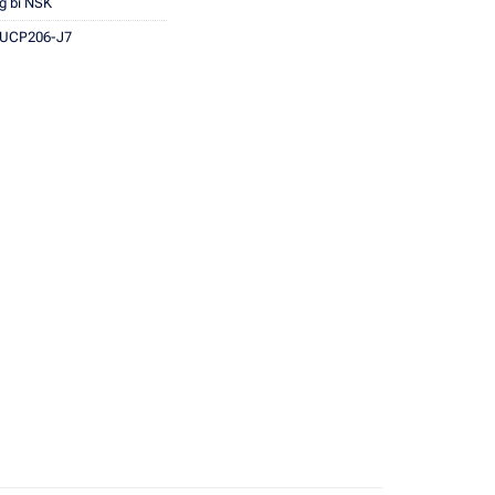
g bi NSK
UCP206-J7