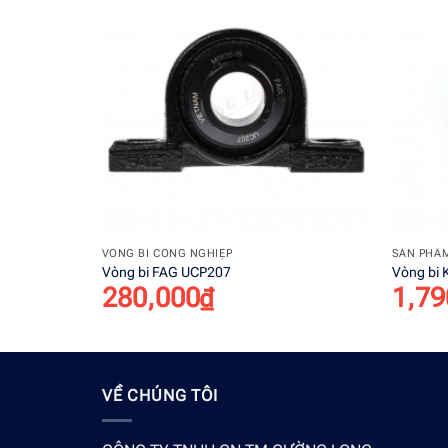
Add to
wishlist
+
+
VÒNG BI CÔNG NGHIỆP
SẢN PHẨ
Vòng bi FAG UCP207
Vòng bi
280,000
₫
1,79
VỀ CHÚNG TÔI