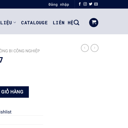
Đăng nhập
 LIỆU
CATALOUGE
LIÊN HỆ
ÒNG BI CÔNG NGHIỆP
7
 GIỎ HÀNG
shlist