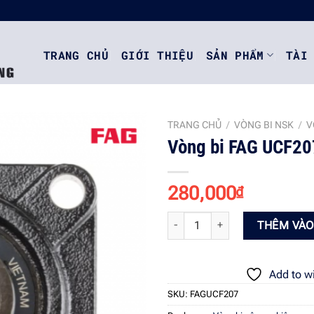
TRANG CHỦ
GIỚI THIỆU
SẢN PHẨM
TÀI
TRANG CHỦ
/
VÒNG BI NSK
/
V
Vòng bi FAG UCF20
Add to
280,000
₫
wishlist
Vòng bi FAG UCF207 số lượng
THÊM VÀO
Add to wi
SKU:
FAGUCF207