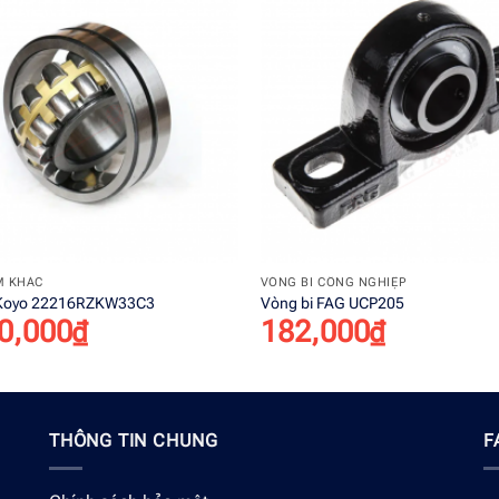
Add to
wishlist
+
M KHÁC
VÒNG BI CÔNG NGHIỆP
 Koyo 22216RZKW33C3
Vòng bi FAG UCP205
0,000
₫
182,000
₫
THÔNG TIN CHUNG
F