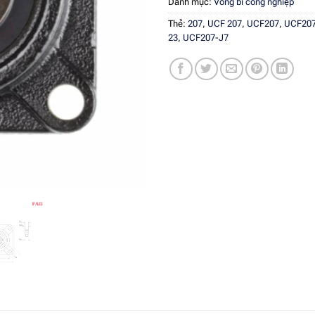
Danh mục:
Vòng bi công nghiệp
Thẻ:
207
,
UCF 207
,
UCF207
,
UCF207
23
,
UCF207-J7