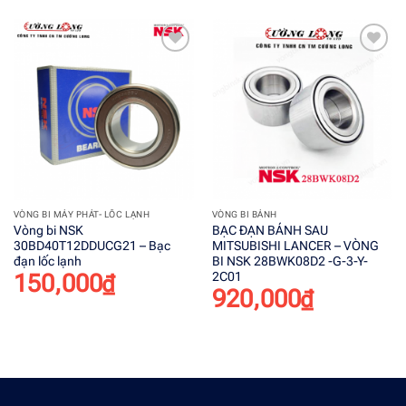
Add to
Add to
wishlist
wishlist
VÒNG BI MÁY PHÁT- LỐC LẠNH
VÒNG BI BÁNH
Vòng bi NSK
BẠC ĐẠN BÁNH SAU
30BD40T12DDUCG21 – Bạc
MITSUBISHI LANCER – VÒNG
đạn lốc lạnh
BI NSK 28BWK08D2 -G-3-Y-
2C01
150,000
₫
920,000
₫