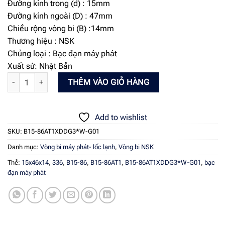
Đường kính trong (d) : 15mm
Đường kính ngoài (D) : 47mm
Chiều rộng vòng bi (B) :14mm
Thương hiệu : NSK
Chủng loại : Bạc đạn máy phát
Xuất sứ: Nhật Bản
Bạc đạn máy phát - NSK B15-86AT1XDDG3*W-G01 Hạ lưng 15x46x14
THÊM VÀO GIỎ HÀNG
Add to wishlist
SKU:
B15-86AT1XDDG3*W-G01
Danh mục:
Vòng bi máy phát- lốc lạnh
,
Vòng bi NSK
Thẻ:
15x46x14
,
336
,
B15-86
,
B15-86AT1
,
B15-86AT1XDDG3*W-G01
,
bạc
đạn máy phát