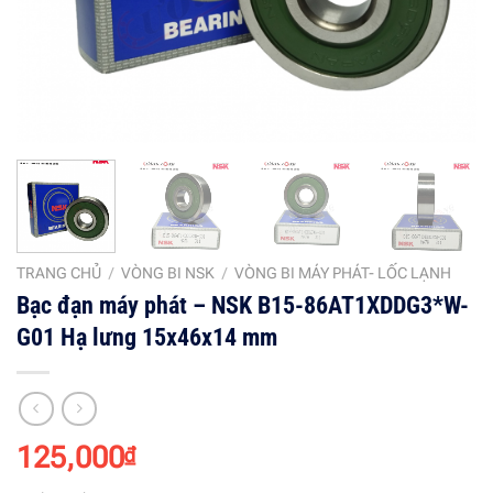
TRANG CHỦ
/
VÒNG BI NSK
/
VÒNG BI MÁY PHÁT- LỐC LẠNH
Bạc đạn máy phát – NSK B15-86AT1XDDG3*W-
G01 Hạ lưng 15x46x14 mm
125,000
₫