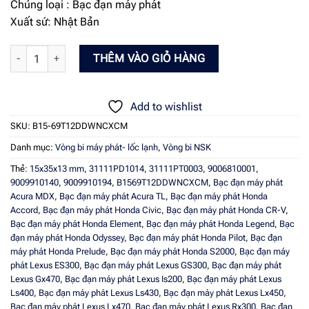
Chủng loại : Bạc đạn máy phát
Xuất sứ: Nhật Bản
BẠC ĐẠN MÁY PHÁT - NSK B15-69T12DDWNCXCM 15x35x13 mm số l
THÊM VÀO GIỎ HÀNG
Add to wishlist
SKU:
B15-69T12DDWNCXCM
Danh mục:
Vòng bi máy phát- lốc lạnh
,
Vòng bi NSK
Thẻ:
15x35x13 mm
,
31111PD1014
,
31111PT0003
,
9006810001
,
9009910140
,
9009910194
,
B1569T12DDWNCXCM
,
Bạc đạn máy phát
Acura MDX
,
Bạc đạn máy phát Acura TL
,
Bạc đạn máy phát Honda
Accord
,
Bạc đạn máy phát Honda Civic
,
Bạc đạn máy phát Honda CR-V
,
Bạc đạn máy phát Honda Element
,
Bạc đạn máy phát Honda Legend
,
Bạc
đạn máy phát Honda Odyssey
,
Bạc đạn máy phát Honda Pilot
,
Bạc đạn
máy phát Honda Prelude
,
Bạc đạn máy phát Honda S2000
,
Bạc đạn máy
phát Lexus ES300
,
Bạc đạn máy phát Lexus GS300
,
Bạc đạn máy phát
Lexus Gx470
,
Bạc đạn máy phát Lexus Is200
,
Bạc đạn máy phát Lexus
Ls400
,
Bạc đạn máy phát Lexus Ls430
,
Bạc đạn máy phát Lexus Lx450
,
Bạc đạn máy phát Lexus Lx470
,
Bạc đạn máy phát Lexus Rx300
,
Bạc đạn