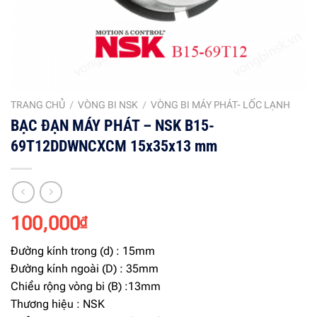
TRANG CHỦ
/
VÒNG BI NSK
/
VÒNG BI MÁY PHÁT- LỐC LẠNH
BẠC ĐẠN MÁY PHÁT – NSK B15-
69T12DDWNCXCM 15x35x13 mm
100,000
₫
Đường kính trong (d) : 15mm
Đường kính ngoài (D) : 35mm
Chiều rộng vòng bi (B) :13mm
Thương hiệu : NSK