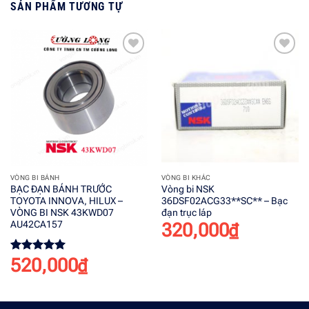
SẢN PHẨM TƯƠNG TỰ
Add to
Add to
wishlist
wishlist
VÒNG BI BÁNH
VÒNG BI KHÁC
BẠC ĐẠN BÁNH TRƯỚC
Vòng bi NSK
TOYOTA INNOVA, HILUX –
36DSF02ACG33**SC** – Bạc
VÒNG BI NSK 43KWD07
đạn trục láp
AU42CA157
320,000
₫
520,000
₫
Được xếp
hạng
5.00
5 sao