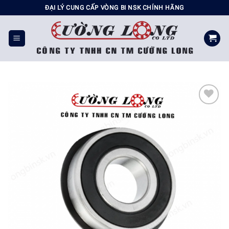
Chuyển
ĐẠI LÝ CUNG CẤP VÒNG BI NSK CHÍNH HÃNG
đến
nội
dung
Add to
wishlist