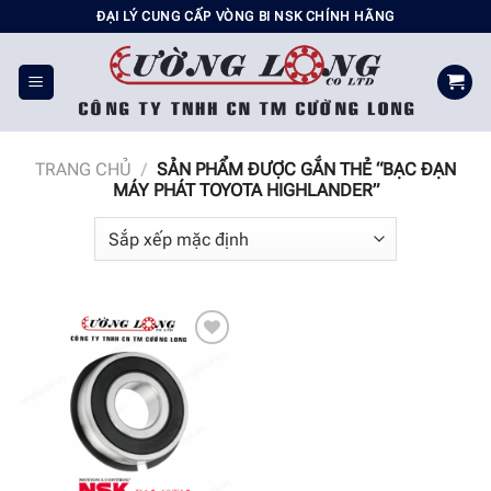
Chuyển
ĐẠI LÝ CUNG CẤP VÒNG BI NSK CHÍNH HÃNG
đến
nội
dung
TRANG CHỦ
/
SẢN PHẨM ĐƯỢC GẮN THẺ “BẠC ĐẠN
MÁY PHÁT TOYOTA HIGHLANDER”
Add to
wishlist