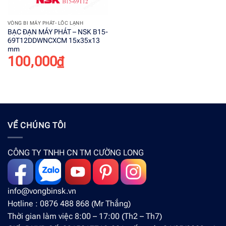
VÒNG BI MÁY PHÁT- LỐC LẠNH
BẠC ĐẠN MÁY PHÁT – NSK B15-
69T12DDWNCXCM 15x35x13
mm
100,000
₫
VỀ CHÚNG TÔI
CÔNG TY TNHH CN TM CƯỜNG LONG
info@vongbinsk.vn
Hotline : 0876 488 868 (Mr Thắng)
Thời gian làm việc 8:00 – 17:00 (Th2 – Th7)