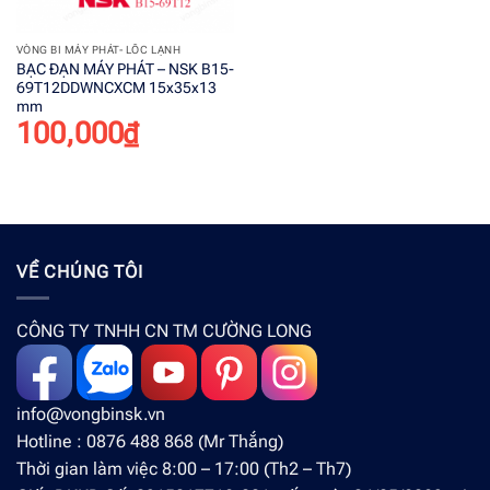
VÒNG BI MÁY PHÁT- LỐC LẠNH
BẠC ĐẠN MÁY PHÁT – NSK B15-
69T12DDWNCXCM 15x35x13
mm
100,000
₫
VỀ CHÚNG TÔI
CÔNG TY TNHH CN TM CƯỜNG LONG
info@vongbinsk.vn
Hotline : 0876 488 868 (Mr Thắng)
Thời gian làm việc 8:00 – 17:00 (Th2 – Th7)