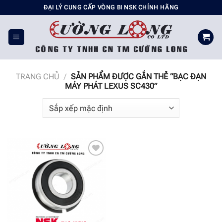
Chuyển
ĐẠI LÝ CUNG CẤP VÒNG BI NSK CHÍNH HÃNG
đến
nội
dung
TRANG CHỦ
/
SẢN PHẨM ĐƯỢC GẮN THẺ “BẠC ĐẠN
MÁY PHÁT LEXUS SC430”
Add to
wishlist