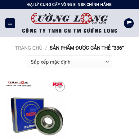
Chuyển
ĐẠI LÝ CUNG CẤP VÒNG BI NSK CHÍNH HÃNG
đến
nội
dung
TRANG CHỦ
/
SẢN PHẨM ĐƯỢC GẮN THẺ “336”
Add to
wishlist