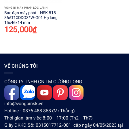
VÒNG BI MÁY PHÁT- LỐC LẠNH
Bạc đạn máy phát – NSK B15-
86AT1XDDG3*W-G01 Hạ lưng
15x46x14 mm
125,000
₫
VỀ CHÚNG TÔI
CÔNG TY TNHH CN TM CƯỜNG LONG
info@vongbinsk.vn
Hotline : 0876 488 868 (Mr Thắng)
Thời gian làm việc 8:00 – 17:00 (Th2 – Th7)
Giấy ĐKKD Số: 0315017712-001 cấp ngày 04/05/2023 tại