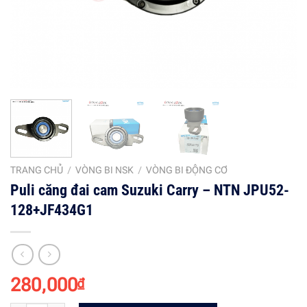
TRANG CHỦ
/
VÒNG BI NSK
/
VÒNG BI ĐỘNG CƠ
Puli căng đai cam Suzuki Carry – NTN JPU52-
128+JF434G1
280,000
₫