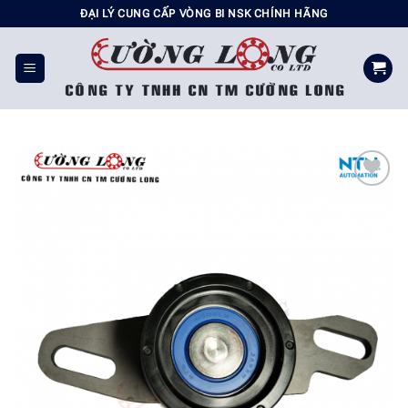
Chuyển
ĐẠI LÝ CUNG CẤP VÒNG BI NSK CHÍNH HÃNG
đến
nội
dung
Add to
wishlist