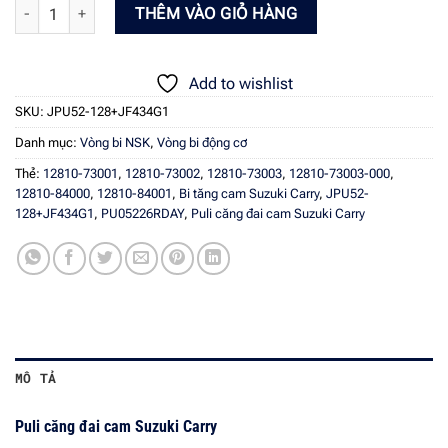
Puli căng đai cam Suzuki Carry - NTN JPU52-128+JF434G1 số lượng
THÊM VÀO GIỎ HÀNG
Add to wishlist
SKU:
JPU52-128+JF434G1
Danh mục:
Vòng bi NSK
,
Vòng bi động cơ
Thẻ:
12810-73001
,
12810-73002
,
12810-73003
,
12810-73003-000
,
12810-84000
,
12810-84001
,
Bi tăng cam Suzuki Carry
,
JPU52-
128+JF434G1
,
PU05226RDAY
,
Puli căng đai cam Suzuki Carry
MÔ TẢ
Puli căng đai cam Suzuki Carry