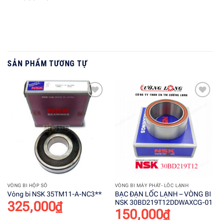
SẢN PHẨM TƯƠNG TỰ
Add to
Add to
wishlist
wishlist
VÒNG BI HỘP SỐ
VÒNG BI MÁY PHÁT- LỐC LẠNH
BẠC ĐẠN LỐC LẠNH – VÒNG BI
Vòng bi NSK 35TM11-A-NC3**
NSK 30BD219T12DDWAXCG-01
325,000
₫
150,000
₫