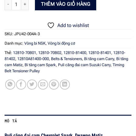
Puli căng đai cam Chevrolet Spark, Deawoo Matiz - NTN JPU42-004A-3
THÊM VÀO GIỎ HÀNG
Add to wishlist
SKU:
JPU42-004A-3
Danh mục:
Vòng bi NSK
,
Vòng bi động cơ
Thẻ:
12810-70B01
,
12810-70B02
,
12810-81400
,
12810-81401
,
12810-
81402
,
12810A81400-000
,
Belts & Tensioners
,
Bi tăng cam Carry
,
Bi tăng
cam Matiz
,
Bi tăng cam Spark
,
Puli căng đai cam Suzuki Carry
,
Timing
Belt Tensioner Pulley
MÔ TẢ
Puli căng đai cam Chevrolet Spark, Deawoo Matiz