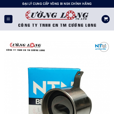
Chuyển
ĐẠI LÝ CUNG CẤP VÒNG BI NSK CHÍNH HÃNG
đến
nội
dung
Add to
wishlist