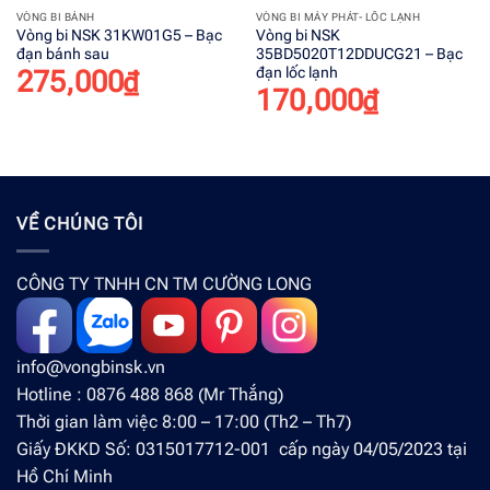
VÒNG BI BÁNH
VÒNG BI MÁY PHÁT- LỐC LẠNH
Vòng bi NSK 31KW01G5 – Bạc
Vòng bi NSK
đạn bánh sau
35BD5020T12DDUCG21 – Bạc
đạn lốc lạnh
275,000
₫
170,000
₫
VỀ CHÚNG TÔI
CÔNG TY TNHH CN TM CƯỜNG LONG
info@vongbinsk.vn
Hotline : 0876 488 868 (Mr Thắng)
Thời gian làm việc 8:00 – 17:00 (Th2 – Th7)
Giấy ĐKKD Số: 0315017712-001 cấp ngày 04/05/2023 tại
Hồ Chí Minh