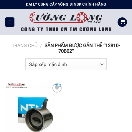
Chuyển
ĐẠI LÝ CUNG CẤP VÒNG BI NSK CHÍNH HÃNG
đến
nội
dung
TRANG CHỦ
/
SẢN PHẨM ĐƯỢC GẮN THẺ “12810-
70B02”
Add to
wishlist