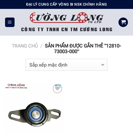
Chuyển
ĐẠI LÝ CUNG CẤP VÒNG BI NSK CHÍNH HÃNG
đến
nội
dung
TRANG CHỦ
/
SẢN PHẨM ĐƯỢC GẮN THẺ “12810-
73003-000”
Add to
wishlist