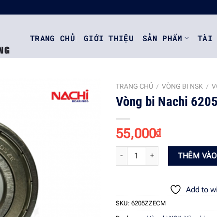
TRANG CHỦ
GIỚI THIỆU
SẢN PHẨM
TÀI
TRANG CHỦ
/
VÒNG BI NSK
/
V
Vòng bi Nachi 62
Add to
55,000
₫
wishlist
Vòng bi Nachi 6205ZZECM số lượ
THÊM VÀO
Add to wi
SKU:
6205ZZECM