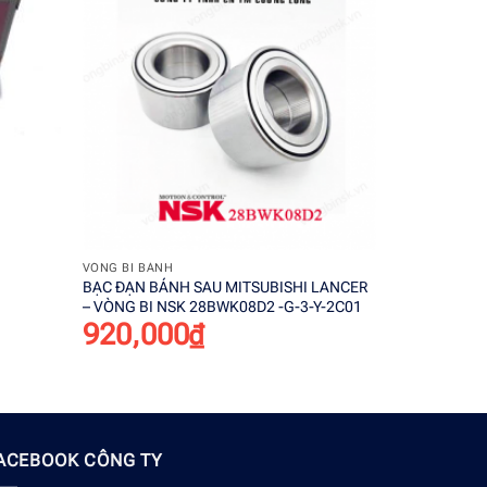
Add to
Add to
wishlist
wishlist
+
+
VÒNG BI BÁNH
VÒNG BI BÁN
BẠC ĐẠN BÁNH SAU MITSUBISHI LANCER
Vòng bi NSK
– VÒNG BI NSK 28BWK08D2 -G-3-Y-2C01
bánh trước d
abs)
920,000
₫
430,0
ACEBOOK CÔNG TY