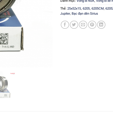
Danh mục:
Vòng bi NSK
,
Vòng bi xe 
Thẻ:
25x52x15
,
6205
,
6205CM
,
620
Jupiter
,
Bạc đạn dên Sirius