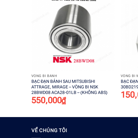
Add to
wishlist
+
+
VÒNG BI BÁNH
VÒNG BI 
BẠC ĐẠN BÁNH SAU MITSUBISHI
BẠC ĐẠN
ATTRAGE, MIRAGE – VÒNG BI NSK
30BD21
28BWD08 ACA28-01LB – (KHÔNG ABS)
150,
550,000
₫
VỀ CHÚNG TÔI