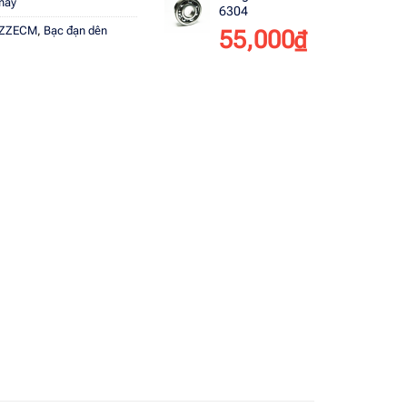
máy
6304
5ZZECM
,
Bạc đạn dên
55,000
₫