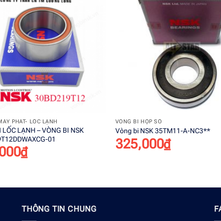
Add to
wishlist
+
MÁY PHÁT- LỐC LẠNH
VÒNG BI HỘP SỐ
 LỐC LẠNH – VÒNG BI NSK
Vòng bi NSK 35TM11-A-NC3**
9T12DDWAXCG-01
325,000
₫
000
₫
THÔNG TIN CHUNG
F