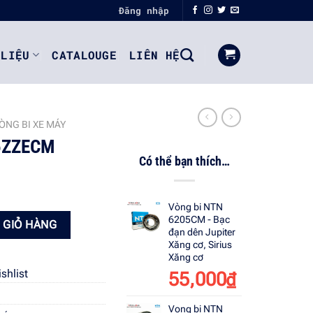
Đăng nhập
 LIỆU
CATALOUGE
LIÊN HỆ
ÒNG BI XE MÁY
05ZZECM
Có thể bạn thích…
Vòng bi NTN
ng
6205CM - Bạc
 GIỎ HÀNG
đạn dên Jupiter
Xăng cơ, Sirius
Xăng cơ
shlist
55,000
₫
Vong bi NTN