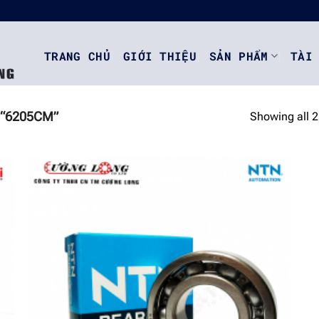
TRANG CHỦ
GIỚI THIỆU
SẢN PHẨM
TÀI
“6205CM”
Showing all 2
o
Add to
st
wishlist