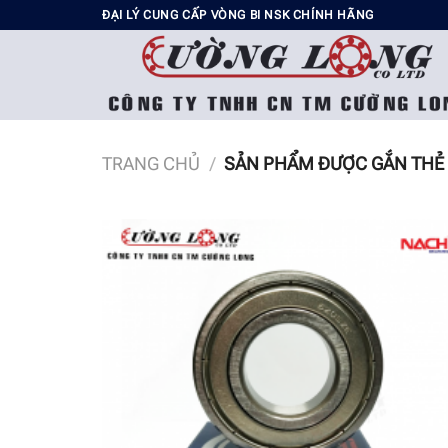
Chuyển
ĐẠI LÝ CUNG CẤP VÒNG BI NSK CHÍNH HÃNG
đến
nội
dung
TRANG CHỦ
/
SẢN PHẨM ĐƯỢC GẮN THẺ 
Add t
wishli