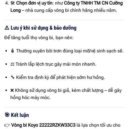
🛠
Chọn đơn vị uy tín
: như
Công ty TNHH TM CN Cường
Long
– nhà cung cấp vòng bi chính hãng nhiều năm.
⚠️ Lưu ý khi sử dụng & bảo dưỡng
Để tăng tuổi thọ vòng bi, bạn nên:
🧴 Thường xuyên bôi trơn đúng loại mỡ/vệ sinh sạch sẽ.
⚖️ Tránh lắp lệch trục gây mài mòn nhanh.
🔧 Kiểm tra định kỳ để phát hiện sớm hư hỏng.
❌ Không sử dụng vòng bi giả, kém chất lượng – dễ gây
hỏng hóc máy móc.
🎯 Kết luận
👉
Vòng bi Koyo 22222RZKW33C3
là lựa chọn tối ưu cho