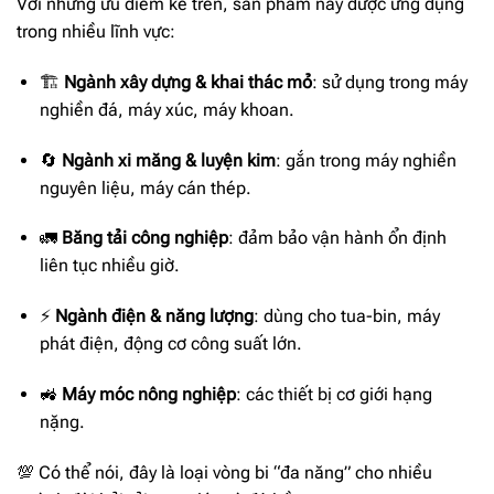
Với những ưu điểm kể trên, sản phẩm này được ứng dụng
trong nhiều lĩnh vực:
🏗
Ngành xây dựng & khai thác mỏ
: sử dụng trong máy
nghiền đá, máy xúc, máy khoan.
🔄
Ngành xi măng & luyện kim
: gắn trong máy nghiền
nguyên liệu, máy cán thép.
🚛
Băng tải công nghiệp
: đảm bảo vận hành ổn định
liên tục nhiều giờ.
⚡
Ngành điện & năng lượng
: dùng cho tua-bin, máy
phát điện, động cơ công suất lớn.
🚜
Máy móc nông nghiệp
: các thiết bị cơ giới hạng
nặng.
💯 Có thể nói, đây là loại vòng bi “đa năng” cho nhiều