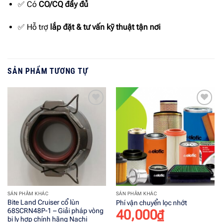
✅ Có
CO/CQ đầy đủ
✅ Hỗ trợ
lắp đặt & tư vấn kỹ thuật tận nơi
SẢN PHẨM TƯƠNG TỰ
Add to
Add to
wishlist
wishlist
SẢN PHẨM KHÁC
SẢN PHẨM KHÁC
Bite Land Cruiser cổ lùn
Phí vận chuyển lọc nhớt
68SCRN48P-1 – Giải pháp vòng
40,000
₫
bi ly hợp chính hãng Nachi