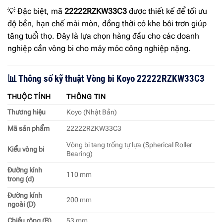
💡 Đặc biệt, mã
22222RZKW33C3
được thiết kế để tối ưu
độ bền, hạn chế mài mòn, đồng thời có khe bôi trơn giúp
tăng tuổi thọ. Đây là lựa chọn hàng đầu cho các doanh
nghiệp cần vòng bi cho máy móc công nghiệp nặng.
📊 Thông số kỹ thuật Vòng bi Koyo 22222RZKW33C3
THUỘC TÍNH
THÔNG TIN
Thương hiệu
Koyo (Nhật Bản)
Mã sản phẩm
22222RZKW33C3
Vòng bi tang trống tự lựa (Spherical Roller
Kiểu vòng bi
Bearing)
Đường kính
110 mm
trong (d)
Đường kính
200 mm
ngoài (D)
Chiều rộng (B)
53 mm