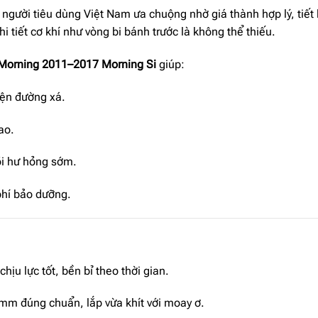
người tiêu dùng Việt Nam ưa chuộng nhờ giá thành hợp lý, tiết 
 tiết cơ khí như vòng bi bánh trước là không thể thiếu.
Morning 2011–2017 Morning Si
giúp:
iện đường xá.
ao.
ỏi hư hỏng sớm.
 phí bảo dưỡng.
hịu lực tốt, bền bỉ theo thời gian.
m đúng chuẩn, lắp vừa khít với moay ơ.