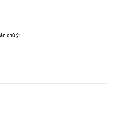
.
cần chú ý: