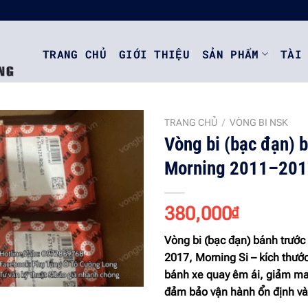
TRANG CHỦ
GIỚI THIỆU
SẢN PHẨM
TÀI
TRANG CHỦ
/
VÒNG BI NSK
Vòng bi (bạc đạn) 
Morning 2011–201
Add to
wishlist
380,000
₫
Vòng bi (bạc đạn) bánh trướ
2017, Morning Si
– kích thướ
bánh xe quay êm ái, giảm ma s
đảm bảo vận hành ổn định và