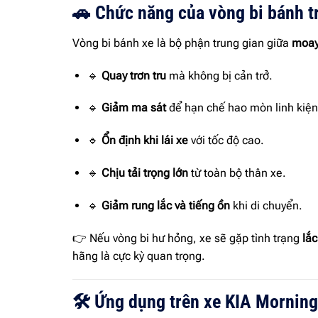
🚗 Chức năng của vòng bi bánh t
Vòng bi bánh xe là bộ phận trung gian giữa
moay
🔹
Quay trơn tru
mà không bị cản trở.
🔹
Giảm ma sát
để hạn chế hao mòn linh kiện
🔹
Ổn định khi lái xe
với tốc độ cao.
🔹
Chịu tải trọng lớn
từ toàn bộ thân xe.
🔹
Giảm rung lắc và tiếng ồn
khi di chuyển.
👉 Nếu vòng bi hư hỏng, xe sẽ gặp tình trạng
lắc
hãng là cực kỳ quan trọng.
🛠 Ứng dụng trên xe KIA Mornin