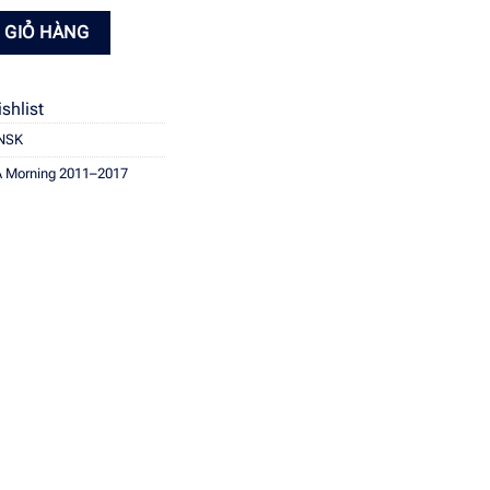
 Morning 2011–2017 Morning Si số lượng
 GIỎ HÀNG
shlist
 NSK
IA Morning 2011–2017