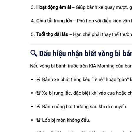
Hoạt động êm ái
– Giúp bánh xe quay mượt, g
Chịu tải trọng lớn
– Phù hợp với điều kiện vận 
Tuổi thọ dài lâu
– Hạn chế phải thay thế thường
🔍 Dấu hiệu nhận biết vòng bi bá
Nếu vòng bi bánh trước trên KIA Morning của bạn
🚨 Bánh xe phát tiếng kêu “rè rè” hoặc “gào” k
🚨 Xe bị rung lắc, đặc biệt khi vào cua hoặc c
🚨 Bánh nóng bất thường sau khi di chuyển.
🚨 Lốp bị mòn không đều.