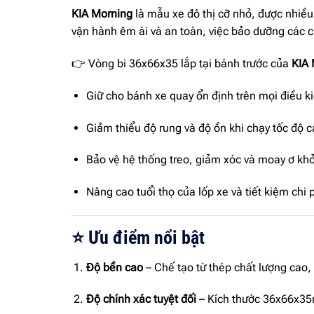
KIA Morning
là mẫu xe đô thị cỡ nhỏ, được nhiều 
vận hành êm ái và an toàn, việc bảo dưỡng các chi
👉 Vòng bi 36x66x35 lắp tại bánh trước của
KIA 
Giữ cho bánh xe quay ổn định trên mọi điều k
Giảm thiểu độ rung và độ ồn khi chạy tốc độ c
Bảo vệ hệ thống treo, giảm xóc và moay ơ kh
Nâng cao tuổi thọ của lốp xe và tiết kiệm chi
⭐ Ưu điểm nổi bật
Độ bền cao
– Chế tạo từ thép chất lượng cao, c
Độ chính xác tuyệt đối
– Kích thước 36x66x35m