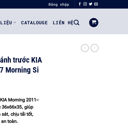
Đăng nhập
 LIỆU
CATALOUGE
LIÊN HỆ
bánh trước KIA
7 Morning Si
c KIA Morning 2011–
c
36x66x35
, giúp
át, chịu tải tốt,
 an toàn.