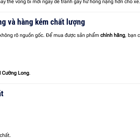
hay thế vòng bi mới ngay để tránh gây hư hỏng nặng hơn cho xe
ng và hàng kém chất lượng
nổi không rõ nguồn gốc. Để mua được sản phẩm
chính hãng
, bạn 
N Cường Long
.
t
chất.