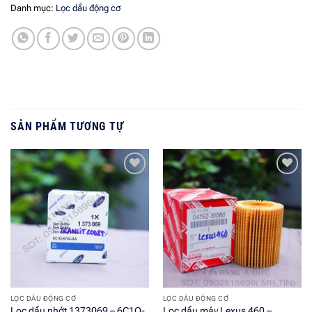
Danh mục:
Lọc dầu động cơ
SẢN PHẨM TƯƠNG TỰ
Add to
Add to
wishlist
wishlist
LỌC DẦU ĐỘNG CƠ
LỌC DẦU ĐỘNG CƠ
Lọc dầu nhớt 1373069 – 6C1Q-
Lọc dầu máy Lexus 460 –