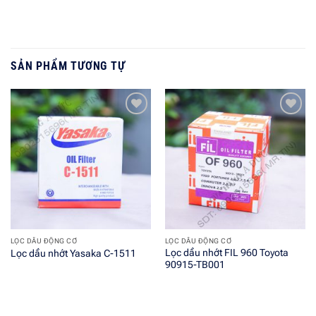
SẢN PHẨM TƯƠNG TỰ
Add to
Add to
wishlist
wishlist
LỌC DẦU ĐỘNG CƠ
LỌC DẦU ĐỘNG CƠ
Lọc dầu nhớt FIL 960 Toyota
Lọc dầu nhớt Yasaka C-1511
90915-TB001