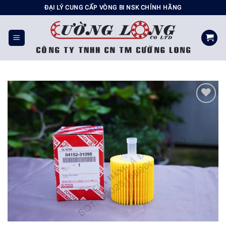
Chuyển
ĐẠI LÝ CUNG CẤP VÒNG BI NSK CHÍNH HÃNG
đến
nội
dung
Add to
wishlist