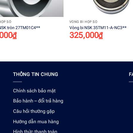
+
HỘP SỐ
VÒNG BI HỘP SỐ
 NSK tròn 27TM01C4**
Vòng bi NSK 35TM11-A-NC3**
000
₫
325,000
₫
THÔNG TIN CHUNG
F
Chính sách bảo mật
Bảo hành – đổi trả hàng
Câu hỏi thường gặp
Hướng dẫn mua hàng
Hình thức thanh toán