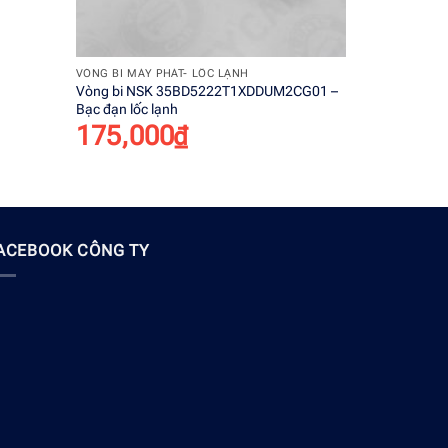
+
+
VÒNG BI MÁY PHÁT- LỐC LẠNH
VÒNG BI BÁN
Vòng bi NSK 35BD5222T1XDDUM2CG01 –
Vòng bi NSK
Bạc đạn lốc lạnh
đạn bánh s
175,000
₫
1,700,
ACEBOOK CÔNG TY