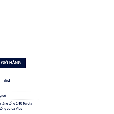
TA VIOS 16620-0Y061 số lượng
 GIỎ HÀNG
shlist
g cơ
 tăng tổng 2NR Toyota
tổng curoa Vios