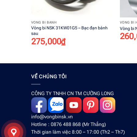
+
+
VÒNG BI BÁNH
VÒNG BI 
Vòng bi NSK 31KW01G5 – Bạc đạn bánh
Vòng bi
sau
260,
275,000
₫
VỀ CHÚNG TÔI
CÔNG TY TNHH CN TM CƯỜNG LONG
info@vongbinsk.vn
Hotline : 0876 488 868 (Mr Thắng)
Thời gian làm việc 8:00 – 17:00 (Th2 – Th7)