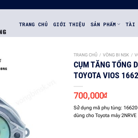
TRANG CHỦ
GIỚI THIỆU
SẢN PHẨM
TÀI
TRANG CHỦ
/
VÒNG BI NSK
/
V
CỤM TĂNG TỔNG 
TOYOTA VIOS 166
Add to
wishlist
700,000
₫
Sử dụng mã phụ tùng: 1662
dùng cho Toyota máy 2NRVE