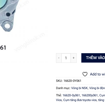
CỤM TĂNG TỔNG DÂY CUROA TOYO
THÊM VÀO
Add to wi
SKU:
16620-0Y061
Danh mục:
Vòng bi NSK
,
Vòng bi độn
Thẻ:
16620-0y061
,
166200y061
,
Cụm
Vios
,
Cụm tăng đưa toyota vios
,
tăng 