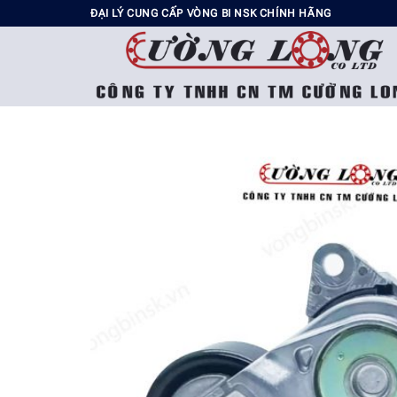
Chuyển
ĐẠI LÝ CUNG CẤP VÒNG BI NSK CHÍNH HÃNG
đến
nội
dung