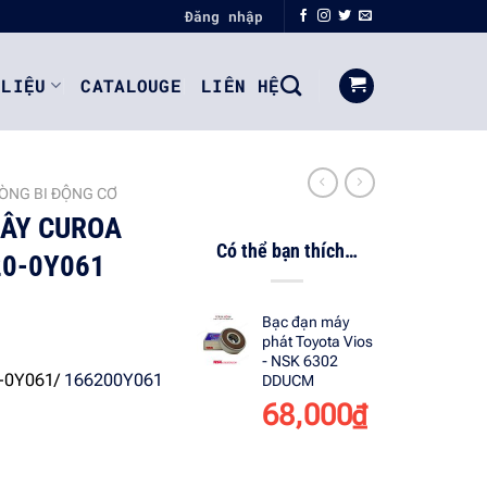
Đăng nhập
 LIỆU
CATALOUGE
LIÊN HỆ
ÒNG BI ĐỘNG CƠ
DÂY CUROA
Có thể bạn thích…
20-0Y061
Bạc đạn máy
phát Toyota Vios
- NSK 6302
0-0Y061/
166200Y061
DDUCM
68,000
₫