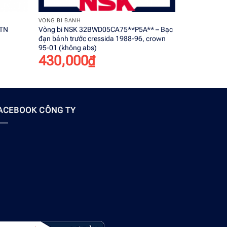
+
+
VÒNG BI BÁNH
VÒNG BI BÁN
NTN
Vòng bi NSK 32BWD05CA75**P5A** – Bạc
Vòng bi NSK
đạn bánh trước cressida 1988-96, crown
đạn bánh trư
95-01 (không abs)
380,0
430,000
₫
ACEBOOK CÔNG TY