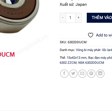
Xuất sứ: Japan
Bạc đạn máy phát Toyota Vios - 
THÊM VÀO
Add to wi
SKU:
6302DDUCM
Danh mục:
Vòng bi máy phát- lốc lạn
Thẻ:
15x42x13 mm
,
Bạc đạn máy phá
6302 ZZCM
,
NSK 6302DDUCM