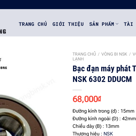
TRANG CHỦ
GIỚI THIỆU
SẢN PHẨM
TÀI
TRANG CHỦ
/
VÒNG BI NSK
/
V
LẠNH
Bạc đạn máy phát T
NSK 6302 DDUCM
Add to
wishlist
68,000
₫
Đường kính trong (d) : 15mm
Đường kính ngoài (D) : 42mm
Chiều dày (B) : 13mm
Thương hiệu :
NSK