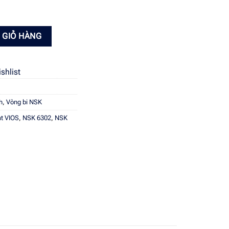
NSK 6302 DDUCM số lượng
 GIỎ HÀNG
shlist
h
,
Vòng bi NSK
t VIOS
,
NSK 6302
,
NSK