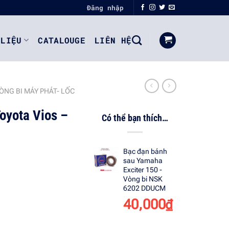
Đăng nhập
 LIỆU
CATALOUGE
LIÊN HỆ
ÒNG BI MÁY PHÁT- LỐC
oyota Vios –
Có thể bạn thích…
Bạc đạn bánh
sau Yamaha
Exciter 150 -
Vòng bi NSK
6202 DDUCM
40,000
₫