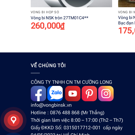
+
+
VÒNG BI HỘP SỐ
VÒNG BI 
Vòng bi
Vòng bi NSK tròn 27TM01C4**
Bạc đạn 
260,000
₫
175,
VỀ CHÚNG TÔI
CÔNG TY TNHH CN TM CƯỜNG LONG
info@vongbinsk.vn
Hotline : 0876 488 868 (Mr Thắng)
Thời gian làm việc 8:00 – 17:00 (Th2 – Th7)
Giấy ĐKKD Số: 0315017712-001 cấp ngày