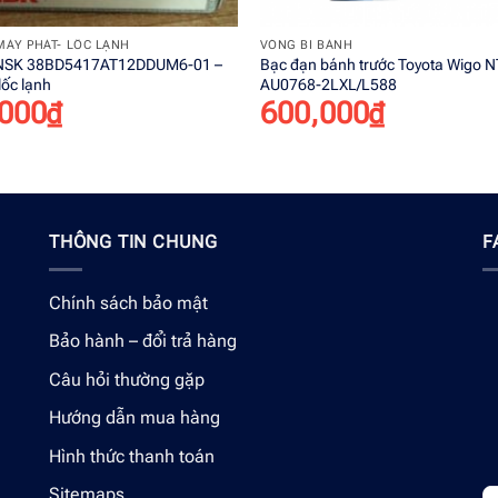
+
MÁY PHÁT- LỐC LẠNH
VÒNG BI BÁNH
 NSK 38BD5417AT12DDUM6-01 –
Bạc đạn bánh trước Toyota Wigo 
lốc lạnh
AU0768-2LXL/L588
000
₫
600,000
₫
THÔNG TIN CHUNG
F
Chính sách bảo mật
Bảo hành – đổi trả hàng
Câu hỏi thường gặp
Hướng dẫn mua hàng
Hình thức thanh toán
Sitemaps