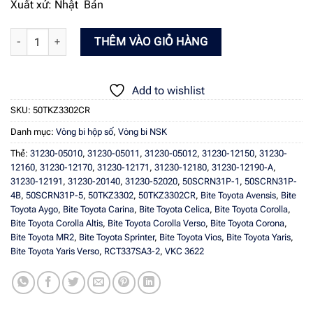
Xuất xứ: Nhật Bản
Vòng bi NSK 50TKZ3302CR - Bite Vios, Corolla, Altis số lượng
THÊM VÀO GIỎ HÀNG
Add to wishlist
SKU:
50TKZ3302CR
Danh mục:
Vòng bi hộp số
,
Vòng bi NSK
Thẻ:
31230-05010
,
31230-05011
,
31230-05012
,
31230-12150
,
31230-
12160
,
31230-12170
,
31230-12171
,
31230-12180
,
31230-12190-A
,
31230-12191
,
31230-20140
,
31230-52020
,
50SCRN31P-1
,
50SCRN31P-
4B
,
50SCRN31P-5
,
50TKZ3302
,
50TKZ3302CR
,
Bite Toyota Avensis
,
Bite
Toyota Aygo
,
Bite Toyota Carina
,
Bite Toyota Celica
,
Bite Toyota Corolla
,
Bite Toyota Corolla Altis
,
Bite Toyota Corolla Verso
,
Bite Toyota Corona
,
Bite Toyota MR2
,
Bite Toyota Sprinter
,
Bite Toyota Vios
,
Bite Toyota Yaris
,
Bite Toyota Yaris Verso
,
RCT337SA3-2
,
VKC 3622