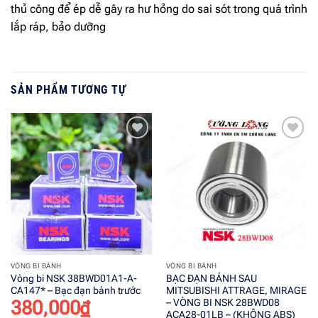
thủ công để ép dễ gây ra hư hỏng do sai sót trong quá trình
lắp ráp, bảo dưỡng
SẢN PHẨM TƯƠNG TỰ
Add to
Add to
wishlist
wishlist
VÒNG BI BÁNH
VÒNG BI BÁNH
Vòng bi NSK 38BWD01A1-A-
BẠC ĐẠN BÁNH SAU
CA147* – Bạc đạn bánh trước
MITSUBISHI ATTRAGE, MIRAGE
– VÒNG BI NSK 28BWD08
380,000
₫
ACA28-01LB – (KHÔNG ABS)