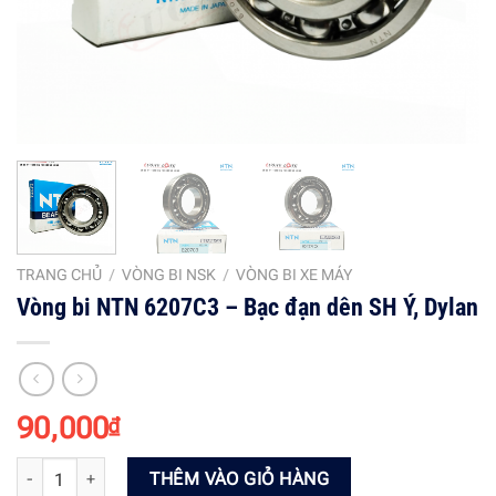
TRANG CHỦ
/
VÒNG BI NSK
/
VÒNG BI XE MÁY
Vòng bi NTN 6207C3 – Bạc đạn dên SH Ý, Dylan
90,000
₫
Vòng bi NTN 6207C3 - Bạc đạn dên SH Ý, Dylan số lượng
THÊM VÀO GIỎ HÀNG