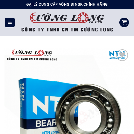
Chuyển
ĐẠI LÝ CUNG CẤP VÒNG BI NSK CHÍNH HÃNG
đến
nội
dung
Add to
wishlist