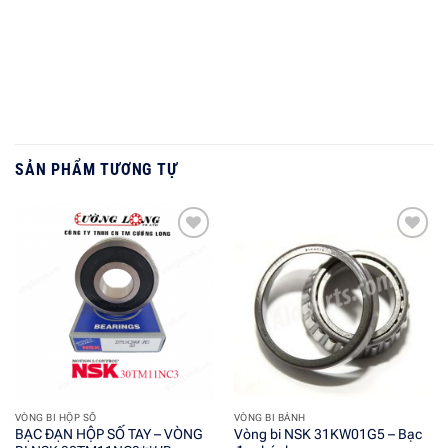
SẢN PHẨM TƯƠNG TỰ
Add to
Add to
wishlist
wishlist
VÒNG BI HỘP SỐ
VÒNG BI BÁNH
BẠC ĐẠN HỘP SỐ TAY – VÒNG
Vòng bi NSK 31KW01G5 – Bạc