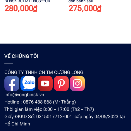
BI NSK 30TM11NC3**UR
đạn bánh sau
280,000
₫
275,000
₫
VỀ CHÚNG TÔI
CÔNG TY TNHH CN TM CƯỜNG LONG
info@vongbinsk.vn
Hotline : 0876 488 868 (Mr Thắng)
Thời gian làm việc 8:00 – 17:00 (Th2 – Th7)
Giấy ĐKKD Số: 0315017712-001 cấp ngày 04/05/2023 tại
Hồ Chí Minh