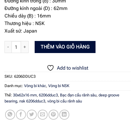
Đường kính trong (d) : 30mm
Đường kính ngoài (D) : 62mm
Chiều dày (B) : 16mm
Thương hiệu : NSK
Xuất sứ: Japan
Vòng bi NSK 6206DDUC3 số lượng
THÊM VÀO GIỎ HÀNG
Add to wishlist
SKU:
6206DDUC3
Danh mục:
Vòng bi khác
,
Vòng bi NSK
Thẻ:
30x62x16 mm
,
6206dduc3
,
Bạc đạn cầu rãnh sâu
,
deep groove
bearing
,
nsk 6206dduc3
,
vòng bi cầu rãnh sâu