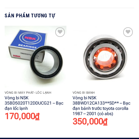
SẢN PHẨM TƯƠNG TỰ
Add to
Add to
wishlist
wishlist
VÒNG BI MÁY PHÁT- LỐC LẠNH
VÒNG BI BÁNH
Vòng bi NSK
Vòng bi NSK
35BD5020T12DDUCG21 – Bạc
38BWD12CA133**SD** – Bạc
đạn lốc lạnh
đạn bánh trước toyota corolla
1987 – 2001 (có abs)
170,000
₫
350,000
₫