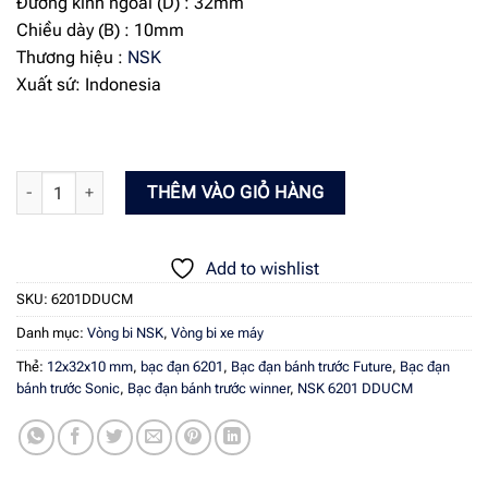
Đường kính ngoài (D) : 32mm
Chiều dày (B) : 10mm
Thương hiệu :
NSK
Xuất sứ: Indonesia
Vòng bi NSK 6201 DDUCM số lượng
THÊM VÀO GIỎ HÀNG
Add to wishlist
SKU:
6201DDUCM
Danh mục:
Vòng bi NSK
,
Vòng bi xe máy
Thẻ:
12x32x10 mm
,
bạc đạn 6201
,
Bạc đạn bánh trước Future
,
Bạc đạn
bánh trước Sonic
,
Bạc đạn bánh trước winner
,
NSK 6201 DDUCM