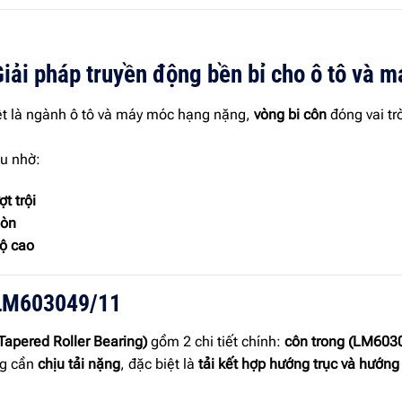
i pháp truyền động bền bỉ cho ô tô và 
iệt là ngành ô tô và máy móc hạng nặng,
vòng bi côn
đóng vai tr
u nhờ:
t trội
mòn
độ cao
O LM603049/11
Tapered Roller Bearing)
gồm 2 chi tiết chính:
côn trong (LM603
ng cần
chịu tải nặng
, đặc biệt là
tải kết hợp hướng trục và hướng