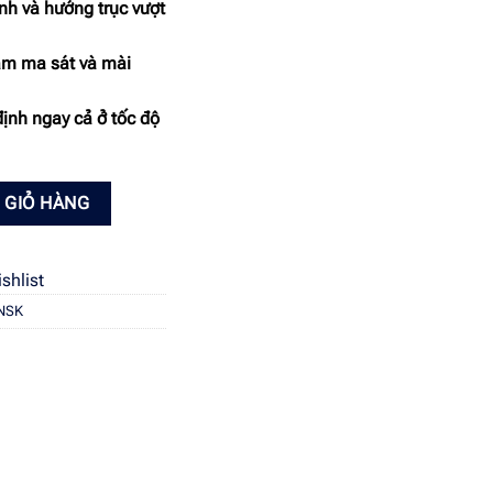
nh và hướng trục vượt
iảm ma sát và mài
định ngay cả ở tốc độ
pháp truyền động bền bỉ cho ô tô và máy móc công nghiệp số lượng
 GIỎ HÀNG
shlist
 NSK