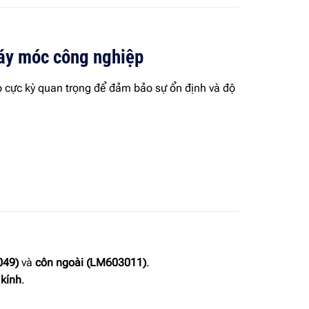
máy móc công nghiệp
ò cực kỳ quan trọng để đảm bảo sự ổn định và độ
049)
và
côn ngoài (LM603011)
.
 kính
.