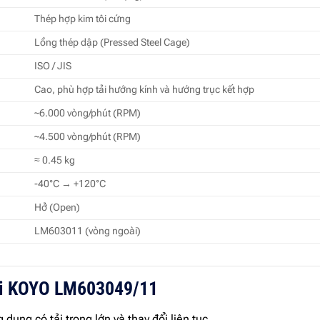
Thép hợp kim tôi cứng
Lồng thép dập (Pressed Steel Cage)
ISO / JIS
Cao, phù hợp tải hướng kính và hướng trục kết hợp
~6.000 vòng/phút (RPM)
~4.500 vòng/phút (RPM)
≈ 0.45 kg
-40°C → +120°C
Hở (Open)
LM603011 (vòng ngoài)
 bi KOYO LM603049/11
dụng có tải trọng lớn và thay đổi liên tục.