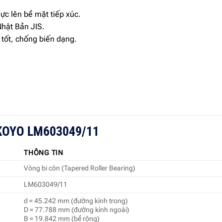
lực lên bề mặt tiếp xúc.
Nhật Bản JIS.
 tốt, chống biến dạng.
i KOYO LM603049/11
THÔNG TIN
Vòng bi côn (Tapered Roller Bearing)
LM603049/11
d = 45.242 mm (đường kính trong)
D = 77.788 mm (đường kính ngoài)
B = 19.842 mm (bề rộng)