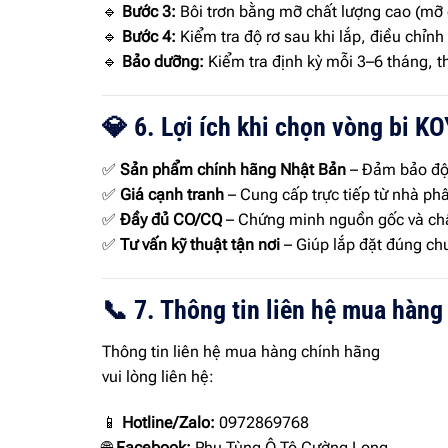
🔹
Bước 3:
Bôi trơn bằng mỡ chất lượng cao (mỡ g
🔹
Bước 4:
Kiểm tra độ rơ sau khi lắp, điều chỉn
🔹
Bảo dưỡng:
Kiểm tra định kỳ mỗi 3–6 tháng, t
💎 6. Lợi ích khi chọn vòng bi 
✅
Sản phẩm chính hãng Nhật Bản
– Đảm bảo độ 
✅
Giá cạnh tranh
– Cung cấp trực tiếp từ nhà ph
✅
Đầy đủ CO/CQ
– Chứng minh nguồn gốc và ch
✅
Tư vấn kỹ thuật tận nơi
– Giúp lắp đặt đúng chuẩ
📞 7. Thông tin liên hệ mua hàng
Thông tin liên hệ mua hàng chính hãng
vui lòng liên hệ:
📱
Hotline/Zalo:
0972869768
🌐
Facebook:
Phụ Tùng Ô Tô Cường Long