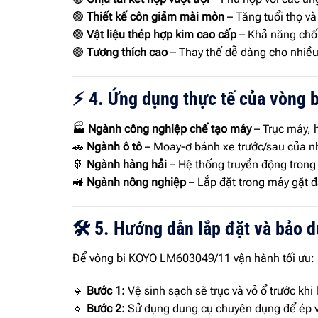
🟢
Thiết kế côn giảm mài mòn
– Tăng tuổi thọ v
🟢
Vật liệu thép hợp kim cao cấp
– Khả năng chốn
🟢
Tương thích cao
– Thay thế dễ dàng cho nhiều
⚡ 4. Ứng dụng thực tế của vòng
🏭
Ngành công nghiệp chế tạo máy
– Trục máy, h
🚗
Ngành ô tô
– Moay-ơ bánh xe trước/sau của nhi
🚢
Ngành hàng hải
– Hệ thống truyền động trong 
🚜
Ngành nông nghiệp
– Lắp đặt trong máy gặt đ
🛠 5. Hướng dẫn lắp đặt và bảo 
Để vòng bi KOYO LM603049/11 vận hành tối ưu:
🔹
Bước 1:
Vệ sinh sạch sẽ trục và vỏ ổ trước khi 
🔹
Bước 2:
Sử dụng dụng cụ chuyên dụng để ép vòn