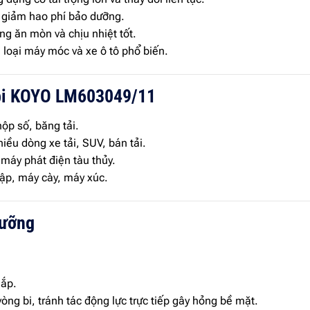
à giảm hao phí bảo dưỡng.
g ăn mòn và chịu nhiệt tốt.
 loại máy móc và xe ô tô phổ biến.
 bi KOYO LM603049/11
ộp số, băng tải.
ều dòng xe tải, SUV, bán tải.
máy phát điện tàu thủy.
ập, máy cày, máy xúc.
dưỡng
lắp.
g bi, tránh tác động lực trực tiếp gây hỏng bề mặt.