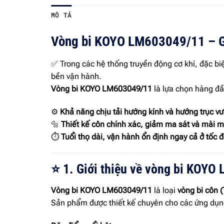
MÔ TẢ
Vòng bi KOYO LM603049/11 – Giả
✅ Trong các hệ thống truyền động cơ khí, đặc b
bền vận hành.
Vòng bi KOYO LM603049/11
là lựa chọn hàng đầ
⚙
Khả năng chịu tải hướng kính và hướng trục vượ
🔩
Thiết kế côn chính xác, giảm ma sát và mài 
⏱
Tuổi thọ dài, vận hành ổn định ngay cả ở tốc 
⭐ 1. Giới thiệu về vòng bi KOY
Vòng bi KOYO LM603049/11
là loại
vòng bi côn (
Sản phẩm được thiết kế chuyên cho các ứng dụ