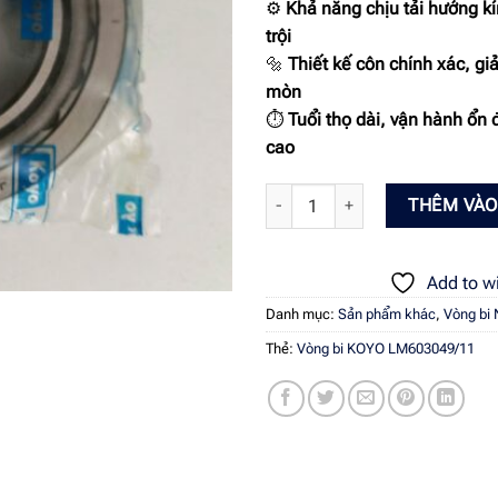
⚙
Khả năng chịu tải hướng kí
trội
🔩
Thiết kế côn chính xác, g
mòn
⏱
Tuổi thọ dài, vận hành ổn 
cao
Vòng bi KOYO LM603049/11 – Giải 
THÊM VÀO
Add to wi
Danh mục:
Sản phẩm khác
,
Vòng bi
Thẻ:
Vòng bi KOYO LM603049/11