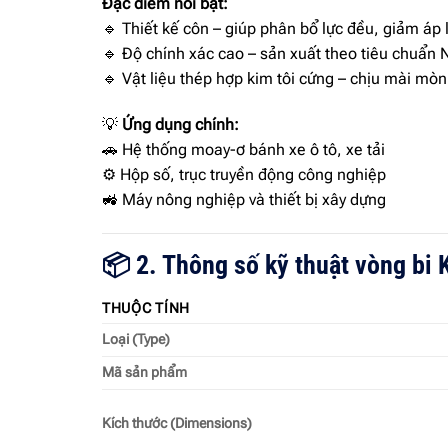
Đặc điểm nổi bật:
🔹 Thiết kế côn – giúp phân bổ lực đều, giảm áp 
🔹 Độ chính xác cao – sản xuất theo tiêu chuẩn 
🔹 Vật liệu thép hợp kim tôi cứng – chịu mài mòn
💡
Ứng dụng chính:
🚗 Hệ thống moay-ơ bánh xe ô tô, xe tải
⚙ Hộp số, trục truyền động công nghiệp
🚜 Máy nông nghiệp và thiết bị xây dựng
📦 2. Thông số kỹ thuật vòng b
THUỘC TÍNH
Loại (Type)
Mã sản phẩm
Kích thước (Dimensions)