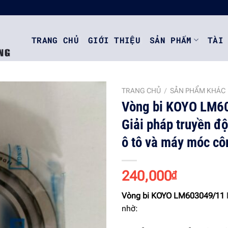
TRANG CHỦ
GIỚI THIỆU
SẢN PHẨM
TÀI
TRANG CHỦ
/
SẢN PHẨM KHÁC
Vòng bi KOYO LM6
Giải pháp truyền độ
Add to
ô tô và máy móc cô
wishlist
240,000
₫
Vòng bi KOYO LM603049/11
nhờ: