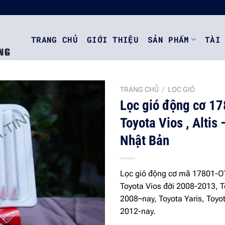
TRANG CHỦ
GIỚI THIỆU
SẢN PHẨM
TÀI
TRANG CHỦ
/
LỌC GIÓ
Lọc gió động cơ 1
Toyota Vios , Altis 
Add to
Nhật Bản
wishlist
Lọc gió động cơ mã 17801-O
Toyota Vios đời 2008-2013, To
2008~nay, Toyota Yaris, Toyo
2012-nay.