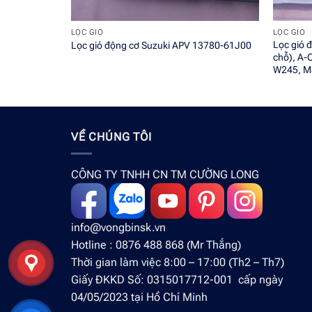
+
+
LỌC GIÓ
LỌC GIÓ
Lọc gió 
Lọc gió động cơ Suzuki APV 13780-61J00
chỗ), A-
W245, M
VỀ CHÚNG TÔI
CÔNG TY TNHH CN TM CƯỜNG LONG
info@vongbinsk.vn
Hotline : 0876 488 868 (Mr Thắng)
Thời gian làm việc 8:00 – 17:00 (Th2 – Th7)
Giấy ĐKKD Số: 0315017712-001 cấp ngày
04/05/2023 tại Hồ Chí Minh