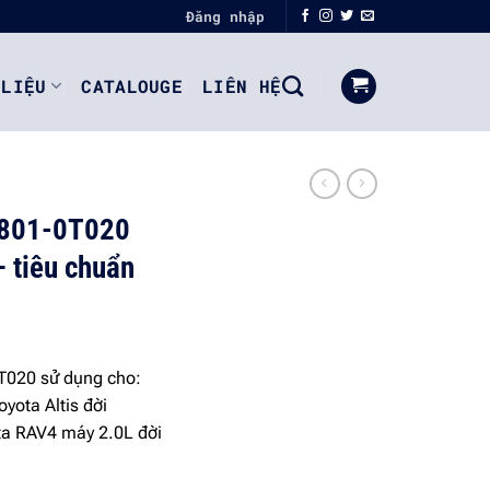
Đăng nhập
 LIỆU
CATALOUGE
LIÊN HỆ
7801-0T020
– tiêu chuẩn
T020 sử dụng cho:
yota Altis đời
ta RAV4 máy 2.0L đời