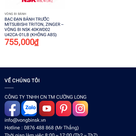
VÒNG BI BÁNH
BẠC ĐẠN BÁNH TRƯỚC
MITSUBISHI TRITON, ZINGER –
VÒNG BI NSK 40KWD02
U42CA-01LB (KHÔNG ABS)
755,000
₫
VỀ CHÚNG TÔI
CÔNG TY TNHH CN TM CƯỜNG LONG
info@vongbinsk.vn
Hotline : 0876 488 868 (Mr Thắng)
Thời gian làm việc 8:00 – 17:00 (Th2 – Th7)