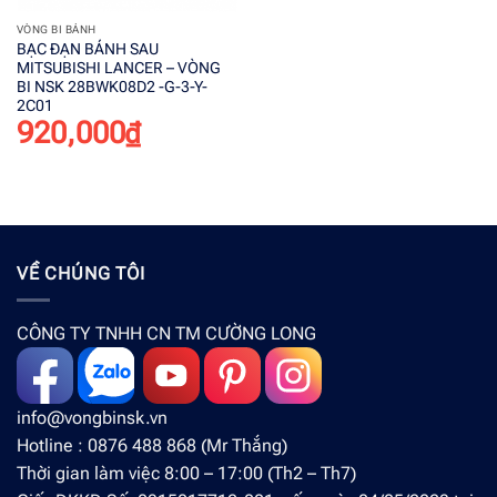
VÒNG BI BÁNH
BẠC ĐẠN BÁNH SAU
MITSUBISHI LANCER – VÒNG
BI NSK 28BWK08D2 -G-3-Y-
2C01
920,000
₫
VỀ CHÚNG TÔI
CÔNG TY TNHH CN TM CƯỜNG LONG
info@vongbinsk.vn
Hotline : 0876 488 868 (Mr Thắng)
Thời gian làm việc 8:00 – 17:00 (Th2 – Th7)