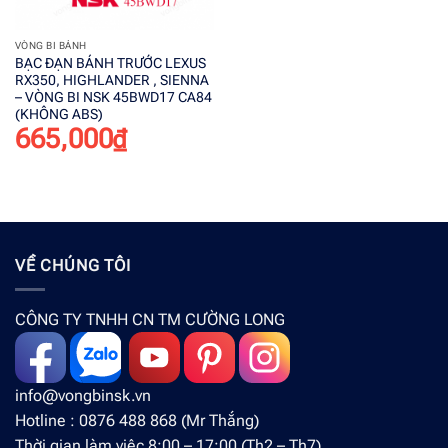
VÒNG BI BÁNH
BẠC ĐẠN BÁNH TRƯỚC LEXUS
RX350, HIGHLANDER , SIENNA
– VÒNG BI NSK 45BWD17 CA84
(KHÔNG ABS)
665,000
₫
VỀ CHÚNG TÔI
CÔNG TY TNHH CN TM CƯỜNG LONG
info@vongbinsk.vn
Hotline : 0876 488 868 (Mr Thắng)
Thời gian làm việc 8:00 – 17:00 (Th2 – Th7)