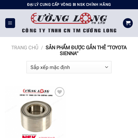
Chuyển
ĐẠI LÝ CUNG CẤP VÒNG BI NSK CHÍNH HÃNG
đến
nội
dung
TRANG CHỦ
/
SẢN PHẨM ĐƯỢC GẮN THẺ “TOYOTA
SIENNA”
Add to
wishlist