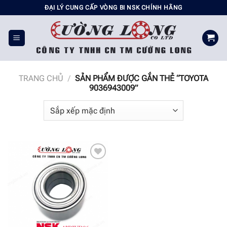
Chuyển
ĐẠI LÝ CUNG CẤP VÒNG BI NSK CHÍNH HÃNG
đến
nội
dung
TRANG CHỦ
/
SẢN PHẨM ĐƯỢC GẮN THẺ “TOYOTA
9036943009”
Add to
wishlist