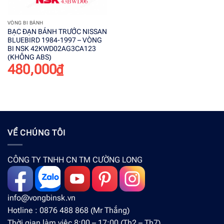
VÒNG BI BÁNH
BẠC ĐẠN BÁNH TRƯỚC NISSAN
BLUEBIRD 1984-1997 – VÒNG
BI NSK 42KWD02AG3CA123
(KHÔNG ABS)
480,000
₫
VỀ CHÚNG TÔI
CÔNG TY TNHH CN TM CƯỜNG LONG
info@vongbinsk.vn
Hotline : 0876 488 868 (Mr Thắng)
Thời gian làm việc 8:00 – 17:00 (Th2 – Th7)