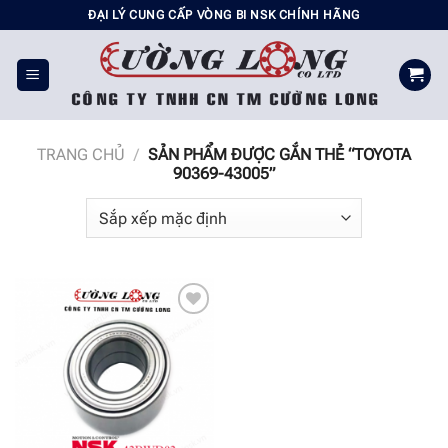
Chuyển
ĐẠI LÝ CUNG CẤP VÒNG BI NSK CHÍNH HÃNG
đến
nội
dung
TRANG CHỦ
/
SẢN PHẨM ĐƯỢC GẮN THẺ “TOYOTA
90369-43005”
Add to
wishlist