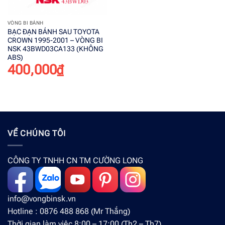
VÒNG BI BÁNH
BẠC ĐẠN BÁNH SAU TOYOTA
CROWN 1995-2001 – VÒNG BI
NSK 43BWD03CA133 (KHÔNG
ABS)
400,000
₫
VỀ CHÚNG TÔI
CÔNG TY TNHH CN TM CƯỜNG LONG
info@vongbinsk.vn
Hotline : 0876 488 868 (Mr Thắng)
Thời gian làm việc 8:00 – 17:00 (Th2 – Th7)