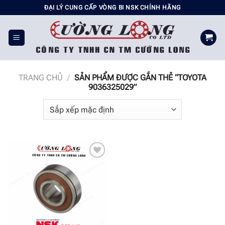
Chuyển
ĐẠI LÝ CUNG CẤP VÒNG BI NSK CHÍNH HÃNG
đến
nội
dung
TRANG CHỦ
/
SẢN PHẨM ĐƯỢC GẮN THẺ “TOYOTA
9036325029”
Add to
wishlist