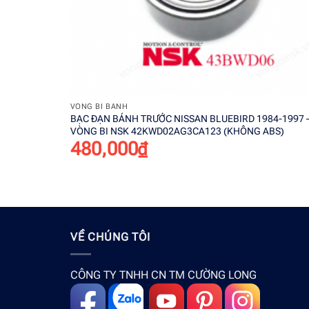
+
VÒNG BI BÁNH
BẠC ĐẠN BÁNH TRƯỚC NISSAN BLUEBIRD 1984-1997 
VÒNG BI NSK 42KWD02AG3CA123 (KHÔNG ABS)
480,000
₫
VỀ CHÚNG TÔI
CÔNG TY TNHH CN TM CƯỜNG LONG