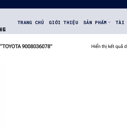
TRANG CHỦ
GIỚI THIỆU
SẢN PHẨM
TÀI
“TOYOTA 9008036078”
Hiển thị kết quả 
o
st