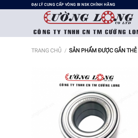
Chuyển
ĐẠI LÝ CUNG CẤP VÒNG BI NSK CHÍNH HÃNG
đến
nội
dung
TRANG CHỦ
/
SẢN PHẨM ĐƯỢC GẮN THẺ 
Add t
wishli