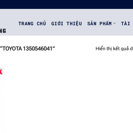
TRANG CHỦ
GIỚI THIỆU
SẢN PHẨM
TÀI
“TOYOTA 1350546041”
Hiển thị kết quả 
o
st