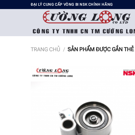
Chuyển
ĐẠI LÝ CUNG CẤP VÒNG BI NSK CHÍNH HÃNG
đến
nội
dung
TRANG CHỦ
/
SẢN PHẨM ĐƯỢC GẮN THẺ 
Add t
wishli