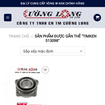
Chuyển
ĐẠI LÝ CUNG CẤP VÒNG BI NSK CHÍNH HÃNG
đến
nội
dung
TRANG CHỦ
/
SẢN PHẨM ĐƯỢC GẮN THẺ “TIMKEN
513098”
Add to
wishlist