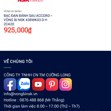
VÒNG BI BÁNH
BẠC ĐẠN BÁNH SAU ACCORD –
VÒNG BI NSK 43BWK03 D-Y-
2CA20
925,000
₫
VỀ CHÚNG TÔI
CÔNG TY TNHH CN TM CƯỜNG LONG
info@vongbinsk.vn
Hotline : 0876 488 868 (Mr Thắng)
Thời gian làm việc 8:00 – 17:00 (Th2 – Th7)