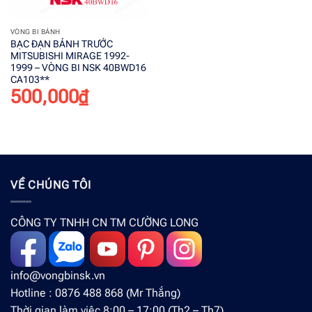
VÒNG BI BÁNH
BẠC ĐẠN BÁNH TRƯỚC
MITSUBISHI MIRAGE 1992-
1999 – VÒNG BI NSK 40BWD16
CA103**
500,000
₫
VỀ CHÚNG TÔI
CÔNG TY TNHH CN TM CƯỜNG LONG
info@vongbinsk.vn
Hotline : 0876 488 868 (Mr Thắng)
Thời gian làm việc 8:00 – 17:00 (Th2 – Th7)