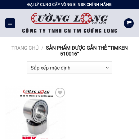
Chuyển
ĐẠI LÝ CUNG CẤP VÒNG BI NSK CHÍNH HÃNG
đến
nội
dung
TRANG CHỦ
/
SẢN PHẨM ĐƯỢC GẮN THẺ “TIMKEN
510016”
Add to
wishlist