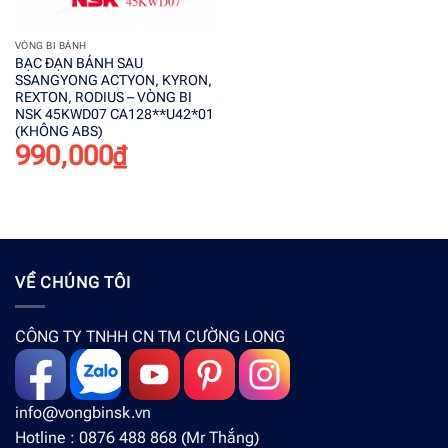
VÒNG BI BÁNH
BẠC ĐẠN BÁNH SAU
SSANGYONG ACTYON, KYRON,
REXTON, RODIUS – VÒNG BI
NSK 45KWD07 CA128**U42*01
(KHÔNG ABS)
990,000
₫
VỀ CHÚNG TÔI
CÔNG TY TNHH CN TM CƯỜNG LONG
info@vongbinsk.vn
Hotline : 0876 488 868 (Mr Thắng)