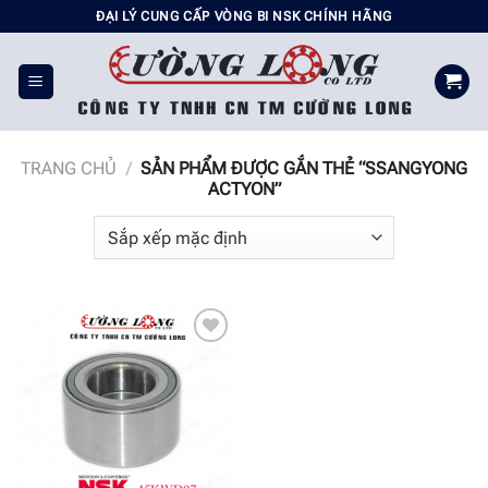
Chuyển
ĐẠI LÝ CUNG CẤP VÒNG BI NSK CHÍNH HÃNG
đến
nội
dung
TRANG CHỦ
/
SẢN PHẨM ĐƯỢC GẮN THẺ “SSANGYONG
ACTYON”
Add to
wishlist